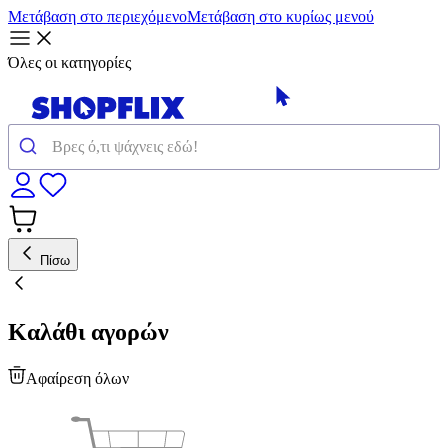
Μετάβαση στο περιεχόμενο
Μετάβαση στο κυρίως μενού
Όλες οι κατηγορίες
Πίσω
Καλάθι αγορών
Αφαίρεση όλων