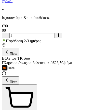
χρόνο!
Ισχύουν όροι & προϋποθέσεις.
€
90
00
Παράδοση 2-3 ημέρες
Πίσω
Βάλε τον ΤΚ σου
Πλήρωσε όπως σε βολεύει
,
από
€
23,50
/
μήνα
Πίσω