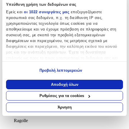
Υπεύθυνη χρήση των δεδομένων σας
Διαστάσεις
Εμείς και
οι 1022 συνεργάτες μας
επεξεργαζόμαστε
Πλάτος
:
προσωπικά σας δεδομένα, π.χ. τη διεύθυνση IP σας,
χρησιμοποιώντας τεχνολογία όπως cookies για να
133
αποθηκεύουμε και να έχουμε πρόσβαση σε πληροφορίες στη
συσκευή σας, με σκοπό την προβολή εξατομικευμένων
cm
διαφημίσεων και περιεχομένου, τις μετρήσεις σχετικά με
Μήκος
:
διαφημίσεις και περιεχόμενο, την καλύτερη εικόνα του κοινού
190
μας και την ανάπτυξη προϊόντων. Έχετε τη δυνατότητα
επιλογής ως προς το ποιος χρησιμοποιεί τα δεδομένα σας και
cm
για ποιους σκοπούς.
Προβολή λεπτομερειών
Εάν μας επιτρέπετε, θα θέλαμε επίσης:
Χαρακτηριστικά
Να συλλέξουμε πληροφορίες σχετικά με τη γεωγραφική
Αποδοχή όλων
+
σας τοποθεσία, οι οποίες μπορεί να είναι ακριβείς σε
απόσταση μερικών μέτρων
Ρυθμίσεις για τα cookies
Χαρακτηριστικά
Να αναγνωρίσουμε τη συσκευή σας σαρώνοντας ενεργά
για συγκεκριμένα χαρακτηριστικά (δακτυλικό αποτύπωμα)
Άρνηση
Κατασκευαστής
:
Μάθετε περισσότερα σχετικά με τον τρόπο επεξεργασίας των
προσωπικών σας δεδομένων και καθορίστε τις προτιμήσεις σας
Ragolle
στην
ενότητα “Λεπτομέρειες”
. Μπορείτε να αλλάξετε ή να