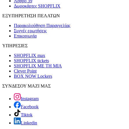
Άρθρο 39
Δωροκάρτες SHOPFLIX
ΕΞΥΠΗΡΕΤΗΣΗ ΠΕΛΑΤΩΝ
Παρακολούθηση Παραγγελίας
Συχνές ερωτήσεις
Επικοινωνία
ΥΠΗΡΕΣΙΕΣ
SHOPFLIX max
SHOPFLIX tickets
SHOPFLIX ΜΕ ΤΗ ΜΙΑ
Clever Point
BOX NOW Lockers
ΣΥΝΔΕΣΟΥ ΜΑΖΙ ΜΑΣ
Instagram
Facebook
Tiktok
Linkedin