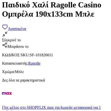
Παιδικό Χαλί Ragolle Casino
Ομπρέλα 190x133cm Μπλε
Αγαπημένα
Σύγκρινέ το
Μοιράσου το
ΚΩΔΙΚΟΣ SKU
:
SF-101826611
Κατασκευαστής
:
Ragolle
Χρώμα
:
Μπλε
Δες όλα τα χαρακτηριστικά
Γίνε μέλος στο SHOPFLIX max για δωρεάν μεταφορικά για 1