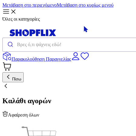
Μετάβαση στο περιεχόμενο
Μετάβαση στο κυρίως μενού
Όλες οι κατηγορίες
Παρακολούθηση Παραγγελίας
Πίσω
Καλάθι αγορών
Αφαίρεση όλων