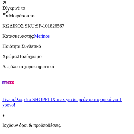
Σύγκρινέ το
Μοιράσου το
ΚΩΔΙΚΟΣ SKU
:
SF-101826567
Κατασκευαστής
:
Merinos
Ποιότητα
:
Συνθετικό
Χρώμα
:
Πολύχρωμο
Δες όλα τα χαρακτηριστικά
Γίνε μέλος στο SHOPFLIX max για δωρεάν μεταφορικά για 1
χρόνο!
Ισχύουν όροι & προϋποθέσεις.