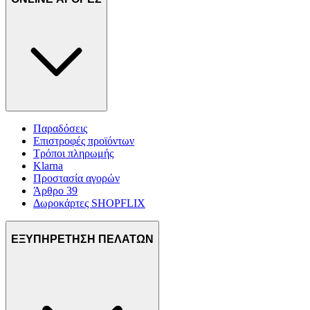
Παραδόσεις
Επιστροφές προϊόντων
Τρόποι πληρωμής
Klarna
Προστασία αγορών
Άρθρο 39
Δωροκάρτες SHOPFLIX
ΕΞΥΠΗΡΕΤΗΣΗ ΠΕΛΑΤΩΝ