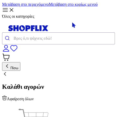
Μετάβαση στο περιεχόμενο
Μετάβαση στο κυρίως μενού
Όλες οι κατηγορίες
Πίσω
Καλάθι αγορών
Αφαίρεση όλων