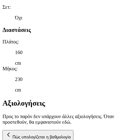
διαφημίσεων και περιεχομένου, τις μετρήσεις σχετικά με
Σετ
:
διαφημίσεις και περιεχόμενο, την καλύτερη εικόνα του κοινού
Όχι
μας και την ανάπτυξη προϊόντων. Επίσης, κοινοποιούμε
πληροφορίες σχετικά με την από μέρους σας χρήση της
Διαστάσεις
τοποθεσίας μας στους συνεργάτες μέσων κοινωνικής
δικτύωσης, διαφημίσεων και ανάλυσης.
Πλάτος
:
160
cm
Μήκος
:
230
cm
Αξιολογήσεις
Προς το παρόν δεν υπάρχουν άλλες αξιολογήσεις. Όταν
προστεθούν, θα εμφανιστούν εδώ.
Πώς υπολογίζεται η βαθμολογία