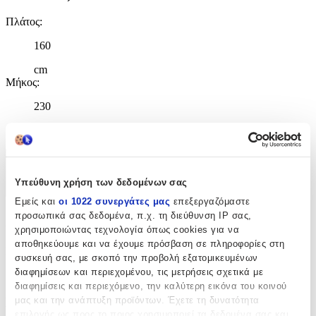
Πλάτος
:
160
cm
Μήκος
:
230
cm
Χαρακτηριστικά
Υπεύθυνη χρήση των δεδομένων σας
+
Εμείς και
οι 1022 συνεργάτες μας
επεξεργαζόμαστε
προσωπικά σας δεδομένα, π.χ. τη διεύθυνση IP σας,
Χαρακτηριστικά
χρησιμοποιώντας τεχνολογία όπως cookies για να
αποθηκεύουμε και να έχουμε πρόσβαση σε πληροφορίες στη
Κατασκευαστής
:
συσκευή σας, με σκοπό την προβολή εξατομικευμένων
διαφημίσεων και περιεχομένου, τις μετρήσεις σχετικά με
Merinos
διαφημίσεις και περιεχόμενο, την καλύτερη εικόνα του κοινού
μας και την ανάπτυξη προϊόντων. Έχετε τη δυνατότητα
Βασικά Χαρακτηριστικά
επιλογής ως προς το ποιος χρησιμοποιεί τα δεδομένα σας και