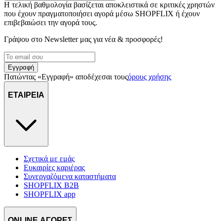
Η τελική βαθμολογία βασίζεται αποκλειστικά σε κριτικές χρηστών
που έχουν πραγματοποιήσει αγορά μέσω SHOPFLIX ή έχουν
επιβεβαιώσει την αγορά τους.
Γράψου στο Νewsletter μας για νέα & προσφορές!
Εγγραφή
Πατώντας «Εγγραφή» αποδέχεσαι τους
όρους χρήσης
ΕΤΑΙΡΕΙΑ
Σχετικά με εμάς
Ευκαιρίες καριέρας
Συνεργαζόμενα καταστήματα
SHOPFLIX B2B
SHOPFLIX app
ONLINE ΑΓΟΡΕΣ