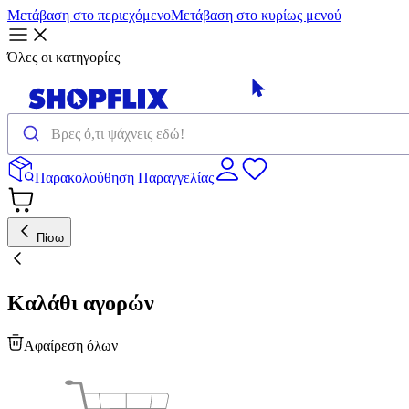
Μετάβαση στο περιεχόμενο
Μετάβαση στο κυρίως μενού
Όλες οι κατηγορίες
Παρακολούθηση Παραγγελίας
Πίσω
Καλάθι αγορών
Αφαίρεση όλων