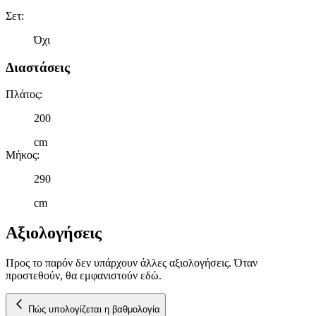
διαφημίσεων και περιεχομένου, τις μετρήσεις σχετικά με
Σετ
:
διαφημίσεις και περιεχόμενο, την καλύτερη εικόνα του κοινού
Όχι
μας και την ανάπτυξη προϊόντων. Επίσης, κοινοποιούμε
πληροφορίες σχετικά με την από μέρους σας χρήση της
Διαστάσεις
τοποθεσίας μας στους συνεργάτες μέσων κοινωνικής
δικτύωσης, διαφημίσεων και ανάλυσης.
Πλάτος
:
200
cm
Μήκος
:
290
cm
Αξιολογήσεις
Προς το παρόν δεν υπάρχουν άλλες αξιολογήσεις. Όταν
προστεθούν, θα εμφανιστούν εδώ.
Πώς υπολογίζεται η βαθμολογία