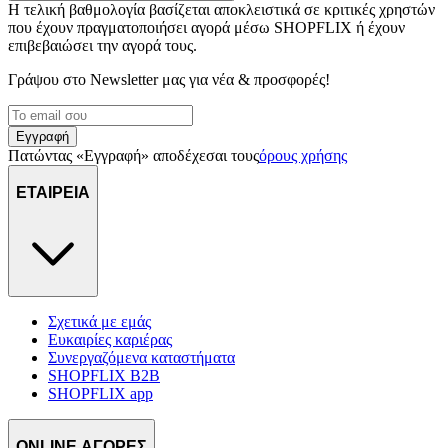
Η τελική βαθμολογία βασίζεται αποκλειστικά σε κριτικές χρηστών
που έχουν πραγματοποιήσει αγορά μέσω SHOPFLIX ή έχουν
επιβεβαιώσει την αγορά τους.
Γράψου στο Νewsletter μας για νέα & προσφορές!
Εγγραφή
Πατώντας «Εγγραφή» αποδέχεσαι τους
όρους χρήσης
ΕΤΑΙΡΕΙΑ
Σχετικά με εμάς
Ευκαιρίες καριέρας
Συνεργαζόμενα καταστήματα
SHOPFLIX B2B
SHOPFLIX app
ONLINE ΑΓΟΡΕΣ