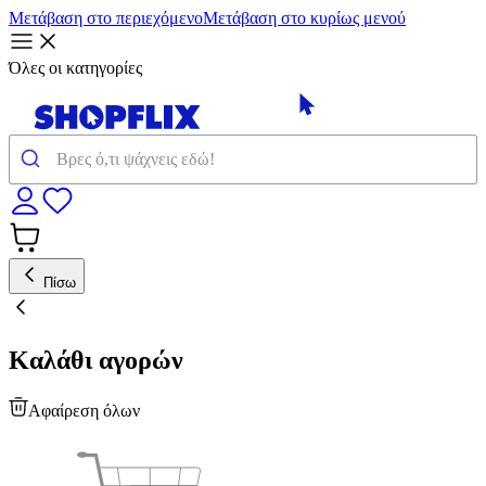
Μετάβαση στο περιεχόμενο
Μετάβαση στο κυρίως μενού
Όλες οι κατηγορίες
Πίσω
Καλάθι αγορών
Αφαίρεση όλων