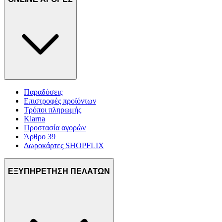
Παραδόσεις
Επιστροφές προϊόντων
Τρόποι πληρωμής
Klarna
Προστασία αγορών
Άρθρο 39
Δωροκάρτες SHOPFLIX
ΕΞΥΠΗΡΕΤΗΣΗ ΠΕΛΑΤΩΝ