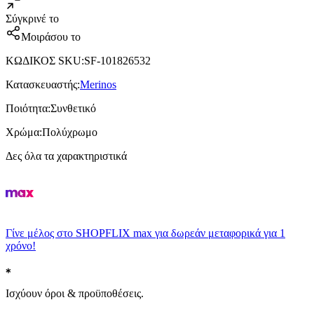
Σύγκρινέ το
Μοιράσου το
ΚΩΔΙΚΟΣ SKU
:
SF-101826532
Κατασκευαστής
:
Merinos
Ποιότητα
:
Συνθετικό
Χρώμα
:
Πολύχρωμο
Δες όλα τα χαρακτηριστικά
Γίνε μέλος στο SHOPFLIX max για δωρεάν μεταφορικά για 1
χρόνο!
Ισχύουν όροι & προϋποθέσεις.