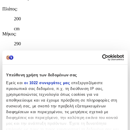
Πλάτος
:
200
cm
Μήκος
:
290
cm
Χαρακτηριστικά
Υπεύθυνη χρήση των δεδομένων σας
+
Εμείς και
οι 1022 συνεργάτες μας
επεξεργαζόμαστε
προσωπικά σας δεδομένα, π.χ. τη διεύθυνση IP σας,
Χαρακτηριστικά
χρησιμοποιώντας τεχνολογία όπως cookies για να
αποθηκεύουμε και να έχουμε πρόσβαση σε πληροφορίες στη
Κατασκευαστής
:
συσκευή σας, με σκοπό την προβολή εξατομικευμένων
διαφημίσεων και περιεχομένου, τις μετρήσεις σχετικά με
Merinos
διαφημίσεις και περιεχόμενο, την καλύτερη εικόνα του κοινού
μας και την ανάπτυξη προϊόντων. Έχετε τη δυνατότητα
Βασικά Χαρακτηριστικά
επιλογής ως προς το ποιος χρησιμοποιεί τα δεδομένα σας και