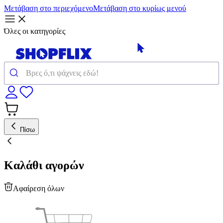
Μετάβαση στο περιεχόμενο
Μετάβαση στο κυρίως μενού
Όλες οι κατηγορίες
Πίσω
Καλάθι αγορών
Αφαίρεση όλων