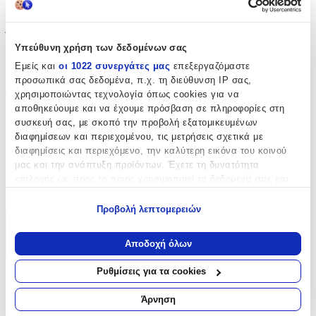
Πάστα Χεριών
Όγκος
:
Υπεύθυνη χρήση των δεδομένων σας
4
Εμείς και
οι 1022 συνεργάτες μας
επεξεργαζόμαστε
προσωπικά σας δεδομένα, π.χ. τη διεύθυνση IP σας,
lt
χρησιμοποιώντας τεχνολογία όπως cookies για να
Τεμάχια
:
αποθηκεύουμε και να έχουμε πρόσβαση σε πληροφορίες στη
1
συσκευή σας, με σκοπό την προβολή εξατομικευμένων
διαφημίσεων και περιεχομένου, τις μετρήσεις σχετικά με
τμχ
διαφημίσεις και περιεχόμενο, την καλύτερη εικόνα του κοινού
μας και την ανάπτυξη προϊόντων. Έχετε τη δυνατότητα
Κατασκευαστής
:
επιλογής ως προς το ποιος χρησιμοποιεί τα δεδομένα σας και
SIA
για ποιους σκοπούς.
Προβολή λεπτομερειών
Εάν μας επιτρέπετε, θα θέλαμε επίσης:
Χαρακτηριστικά
Να συλλέξουμε πληροφορίες σχετικά με τη γεωγραφική
Αποδοχή όλων
σας τοποθεσία, οι οποίες μπορεί να είναι ακριβείς σε
+
απόσταση μερικών μέτρων
Ρυθμίσεις για τα cookies
Χαρακτηριστικά
Να αναγνωρίσουμε τη συσκευή σας σαρώνοντας ενεργά
για συγκεκριμένα χαρακτηριστικά (δακτυλικό αποτύπωμα)
Άρνηση
Μάθετε περισσότερα σχετικά με τον τρόπο επεξεργασίας των
Αντισηπτικό
: