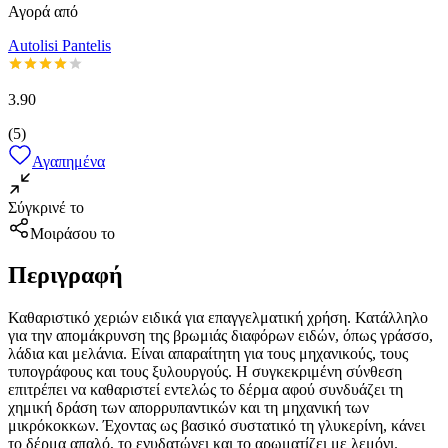
Αγορά από
Autolisi Pantelis
3.90
(
5
)
Αγαπημένα
Σύγκρινέ το
Μοιράσου το
Περιγραφή
Καθαριστικό χεριών ειδικά για επαγγελματική χρήση. Κατάλληλο
για την απομάκρυνση της βρωμιάς διαφόρων ειδών, όπως γράσσο,
λάδια και μελάνια. Είναι απαραίτητη για τους μηχανικούς, τους
τυπογράφους και τους ξυλουργούς. Η συγκεκριμένη σύνθεση
επιτρέπει να καθαριστεί εντελώς το δέρμα αφού συνδυάζει τη
χημική δράση των απορρυπαντικών και τη μηχανική των
μικρόκοκκων. Έχοντας ως βασικό συστατικό τη γλυκερίνη, κάνει
το δέρμα απαλό, το ενυδατώνει και το αρωματίζει με λεμόνι.