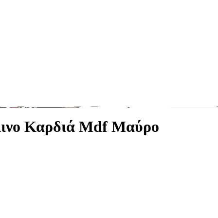
λινο Καρδιά Mdf Μαύρο