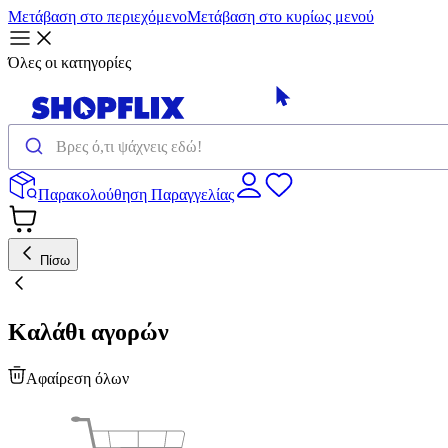
Μετάβαση στο περιεχόμενο
Μετάβαση στο κυρίως μενού
Όλες οι κατηγορίες
Παρακολούθηση Παραγγελίας
Πίσω
Καλάθι αγορών
Αφαίρεση όλων