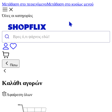
Μετάβαση στο περιεχόμενο
Μετάβαση στο κυρίως μενού
Όλες οι κατηγορίες
Πίσω
Καλάθι αγορών
Αφαίρεση όλων