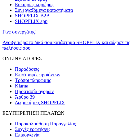
Ευκαιρίες καριέρας
Συνεργαζόμενα καταστήματα
SHOPFLIX B2B
SHOPFLIX app
Γίνε συνεργάτης!
Άνοιξε τώρα το δικό σου κατάστημα SHOPFLIX και αύξησε τις
πωλήσεις σου.
ONLINE ΑΓΟΡΕΣ
Παραδόσεις
Επιστροφές προϊόντων
Τρόποι πληρωμής
Klarna
Προστασία αγορών
Άρθρο 39
Δωροκάρτες SHOPFLIX
ΕΞΥΠΗΡΕΤΗΣΗ ΠΕΛΑΤΩΝ
Παρακολούθηση Παραγγελίας
Συχνές ερωτήσεις
Επικοινωνία