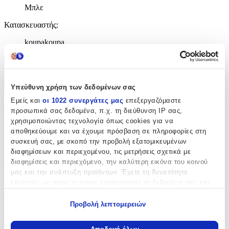
Μπλε
Κατασκευαστής
:
koupakoupa
Χαρακτηριστικά
+
Υπεύθυνη χρήση των δεδομένων σας
Εμείς και
οι 1022 συνεργάτες μας
επεξεργαζόμαστε
Χαρακτηριστικά
προσωπικά σας δεδομένα, π.χ. τη διεύθυνση IP σας,
χρησιμοποιώντας τεχνολογία όπως cookies για να
με Κλειδαριά
:
αποθηκεύουμε και να έχουμε πρόσβαση σε πληροφορίες στη
συσκευή σας, με σκοπό την προβολή εξατομικευμένων
Όχι
διαφημίσεων και περιεχομένου, τις μετρήσεις σχετικά με
διαφημίσεις και περιεχόμενο, την καλύτερη εικόνα του κοινού
Τύπος
:
μας και την ανάπτυξη προϊόντων. Έχετε τη δυνατότητα
Μπρελόκ
επιλογής ως προς το ποιος χρησιμοποιεί τα δεδομένα σας και
για ποιους σκοπούς.
Υλικό
:
Προβολή λεπτομερειών
Εάν μας επιτρέπετε, θα θέλαμε επίσης:
Ξύλινο
Να συλλέξουμε πληροφορίες σχετικά με τη γεωγραφική