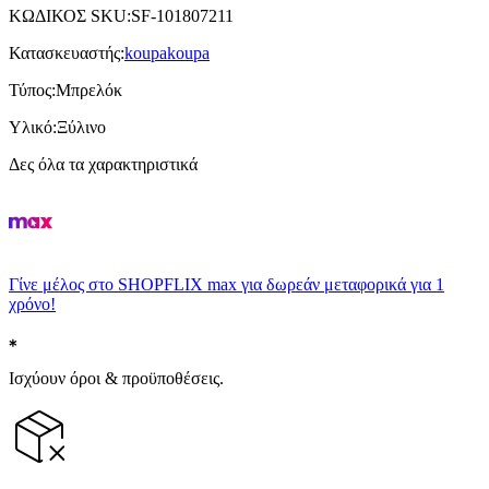
ΚΩΔΙΚΟΣ SKU
:
SF-101807211
Κατασκευαστής
:
koupakoupa
Τύπος
:
Μπρελόκ
Υλικό
:
Ξύλινο
Δες όλα τα χαρακτηριστικά
Γίνε μέλος στο SHOPFLIX max για δωρεάν μεταφορικά για 1
χρόνο!
Ισχύουν όροι & προϋποθέσεις.