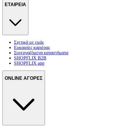
τοποθεσίας μας στους συνεργάτες μέσων κοινωνικής
ΕΤΑΙΡΕΙΑ
δικτύωσης, διαφημίσεων και ανάλυσης.
Σχετικά με εμάς
Ευκαιρίες καριέρας
Συνεργαζόμενα καταστήματα
SHOPFLIX B2B
SHOPFLIX app
ONLINE ΑΓΟΡΕΣ