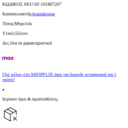
ΚΩΔΙΚΟΣ SKU
:
SF-101807207
Κατασκευαστής
:
koupakoupa
Τύπος
:
Μπρελόκ
Υλικό
:
Ξύλινο
Δες όλα τα χαρακτηριστικά
Γίνε μέλος στο SHOPFLIX max για δωρεάν μεταφορικά για 1
χρόνο!
Ισχύουν όροι & προϋποθέσεις.