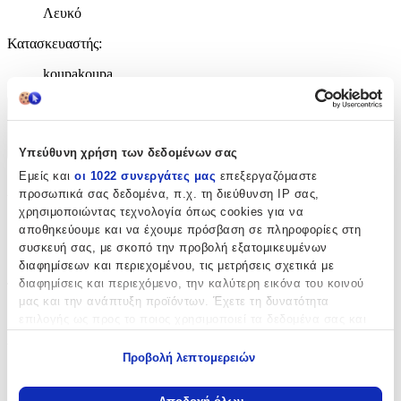
Λευκό
Κατασκευαστής
:
koupakoupa
Χαρακτηριστικά
+
Υπεύθυνη χρήση των δεδομένων σας
Εμείς και
οι 1022 συνεργάτες μας
επεξεργαζόμαστε
Χαρακτηριστικά
προσωπικά σας δεδομένα, π.χ. τη διεύθυνση IP σας,
χρησιμοποιώντας τεχνολογία όπως cookies για να
με Κλειδαριά
:
αποθηκεύουμε και να έχουμε πρόσβαση σε πληροφορίες στη
συσκευή σας, με σκοπό την προβολή εξατομικευμένων
Όχι
διαφημίσεων και περιεχομένου, τις μετρήσεις σχετικά με
διαφημίσεις και περιεχόμενο, την καλύτερη εικόνα του κοινού
Τύπος
:
μας και την ανάπτυξη προϊόντων. Έχετε τη δυνατότητα
Μπρελόκ
επιλογής ως προς το ποιος χρησιμοποιεί τα δεδομένα σας και
για ποιους σκοπούς.
Υλικό
:
Προβολή λεπτομερειών
Εάν μας επιτρέπετε, θα θέλαμε επίσης:
Ξύλινο
Να συλλέξουμε πληροφορίες σχετικά με τη γεωγραφική