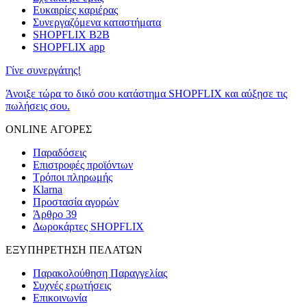
Ευκαιρίες καριέρας
Συνεργαζόμενα καταστήματα
SHOPFLIX B2B
SHOPFLIX app
Γίνε συνεργάτης!
Άνοιξε τώρα το δικό σου κατάστημα SHOPFLIX και αύξησε τις
πωλήσεις σου.
ONLINE ΑΓΟΡΕΣ
Παραδόσεις
Επιστροφές προϊόντων
Τρόποι πληρωμής
Klarna
Προστασία αγορών
Άρθρο 39
Δωροκάρτες SHOPFLIX
ΕΞΥΠΗΡΕΤΗΣΗ ΠΕΛΑΤΩΝ
Παρακολούθηση Παραγγελίας
Συχνές ερωτήσεις
Επικοινωνία