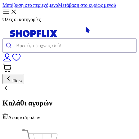
Μετάβαση στο περιεχόμενο
Μετάβαση στο κυρίως μενού
Όλες οι κατηγορίες
Πίσω
Καλάθι αγορών
Αφαίρεση όλων