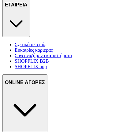
τοποθεσίας μας στους συνεργάτες μέσων κοινωνικής
ΕΤΑΙΡΕΙΑ
δικτύωσης, διαφημίσεων και ανάλυσης.
Σχετικά με εμάς
Ευκαιρίες καριέρας
Συνεργαζόμενα καταστήματα
SHOPFLIX B2B
SHOPFLIX app
ONLINE ΑΓΟΡΕΣ