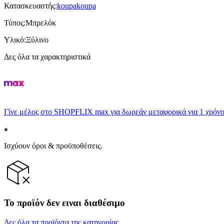
Κατασκευαστής
:
koupakoupa
Τύπος
:
Μπρελόκ
Υλικό
:
Ξύλινο
Δες όλα τα χαρακτηριστικά
Γίνε μέλος στο SHOPFLIX max για δωρεάν μεταφορικά για 1 χρόνο
Ισχύουν όροι & προϋποθέσεις.
Το προϊόν δεν ειναι διαθέσιμο
Δες όλα τα προϊόντα της κατηγορίας