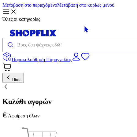
Μετάβαση στο περιεχόμενο
Μετάβαση στο κυρίως μενού
Όλες οι κατηγορίες
Παρακολούθηση Παραγγελίας
Πίσω
Καλάθι αγορών
Αφαίρεση όλων