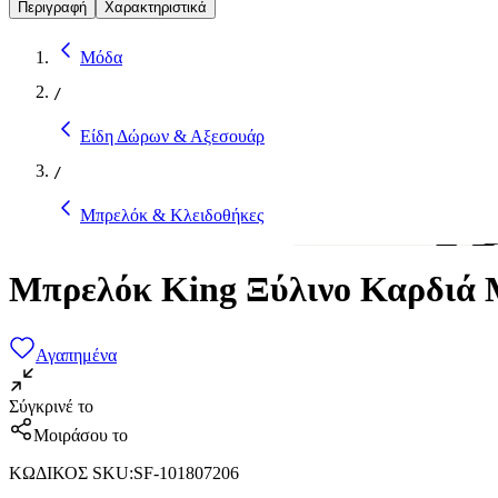
Περιγραφή
Χαρακτηριστικά
Μόδα
/
Είδη Δώρων & Αξεσουάρ
/
Μπρελόκ & Κλειδοθήκες
Μπρελόκ King Ξύλινο Καρδιά 
Αγαπημένα
Σύγκρινέ το
Μοιράσου το
ΚΩΔΙΚΟΣ SKU
:
SF-101807206