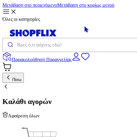
Μετάβαση στο περιεχόμενο
Μετάβαση στο κυρίως μενού
Όλες οι κατηγορίες
Παρακολούθηση Παραγγελίας
Πίσω
Καλάθι αγορών
Αφαίρεση όλων