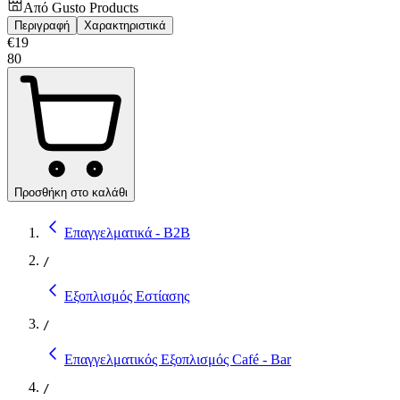
Από
Gusto Products
Περιγραφή
Χαρακτηριστικά
€
19
80
Προσθήκη στο καλάθι
Επαγγελματικά - B2B
/
Εξοπλισμός Εστίασης
/
Επαγγελματικός Εξοπλισμός Café - Bar
/