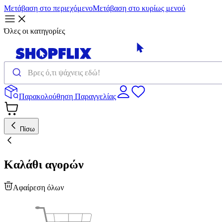
Μετάβαση στο περιεχόμενο
Μετάβαση στο κυρίως μενού
Όλες οι κατηγορίες
Παρακολούθηση Παραγγελίας
Πίσω
Καλάθι αγορών
Αφαίρεση όλων