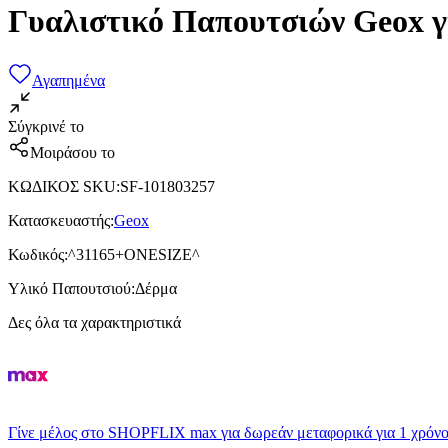
Γυαλιστικό Παπουτσιών Geox γ
Αγαπημένα
Σύγκρινέ το
Μοιράσου το
ΚΩΔΙΚΟΣ SKU
:
SF-101803257
Κατασκευαστής
:
Geox
Κωδικός
:
^31165+ONESIZE^
Υλικό Παπουτσιού
:
Δέρμα
Δες όλα τα χαρακτηριστικά
Γίνε μέλος στο SHOPFLIX max για δωρεάν μεταφορικά για 1 χρόνο