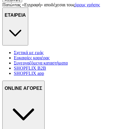
πληροφορίες σχετικά με την από μέρους σας χρήση της
Πατώντας «Εγγραφή» αποδέχεσαι τους
όρους χρήσης
τοποθεσίας μας στους συνεργάτες μέσων κοινωνικής
δικτύωσης, διαφημίσεων και ανάλυσης.
ΕΤΑΙΡΕΙΑ
Σχετικά με εμάς
Ευκαιρίες καριέρας
Συνεργαζόμενα καταστήματα
SHOPFLIX B2B
SHOPFLIX app
ONLINE ΑΓΟΡΕΣ