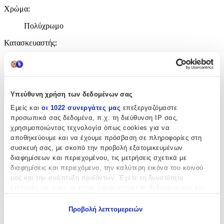
Χρώμα
:
Πολύχρωμο
Κατασκευαστής
:
koupakoupa
Χαρακτηριστικά
Υπεύθυνη χρήση των δεδομένων σας
+
Εμείς και
οι 1022 συνεργάτες μας
επεξεργαζόμαστε
προσωπικά σας δεδομένα, π.χ. τη διεύθυνση IP σας,
Χαρακτηριστικά
χρησιμοποιώντας τεχνολογία όπως cookies για να
αποθηκεύουμε και να έχουμε πρόσβαση σε πληροφορίες στη
με Κλειδαριά
:
συσκευή σας, με σκοπό την προβολή εξατομικευμένων
διαφημίσεων και περιεχομένου, τις μετρήσεις σχετικά με
Όχι
διαφημίσεις και περιεχόμενο, την καλύτερη εικόνα του κοινού
μας και την ανάπτυξη προϊόντων. Έχετε τη δυνατότητα
Τύπος
:
επιλογής ως προς το ποιος χρησιμοποιεί τα δεδομένα σας και
Μπρελόκ
για ποιους σκοπούς.
Προβολή λεπτομερειών
Υλικό
:
Εάν μας επιτρέπετε, θα θέλαμε επίσης: