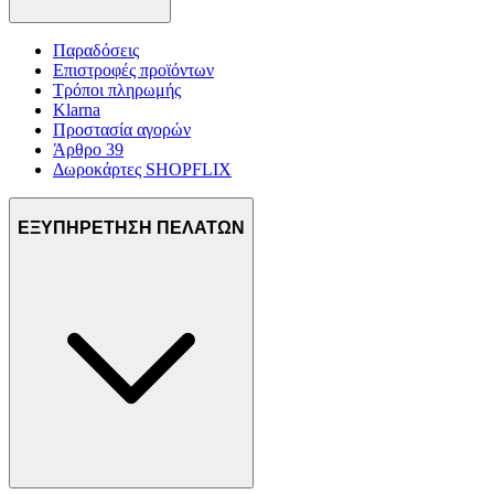
Παραδόσεις
Επιστροφές προϊόντων
Τρόποι πληρωμής
Klarna
Προστασία αγορών
Άρθρο 39
Δωροκάρτες SHOPFLIX
ΕΞΥΠΗΡΕΤΗΣΗ ΠΕΛΑΤΩΝ