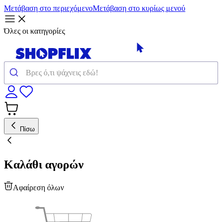
Μετάβαση στο περιεχόμενο
Μετάβαση στο κυρίως μενού
Όλες οι κατηγορίες
Πίσω
Καλάθι αγορών
Αφαίρεση όλων