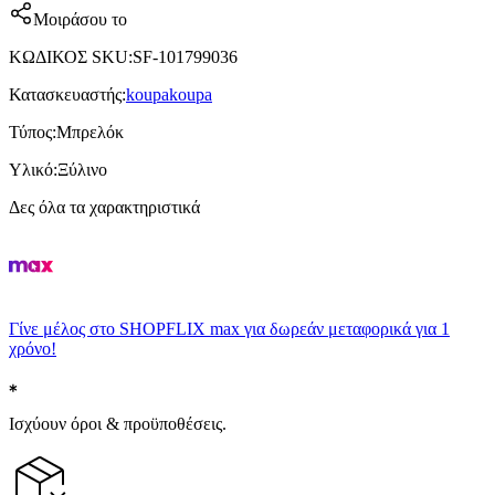
Μοιράσου το
ΚΩΔΙΚΟΣ SKU
:
SF-101799036
Κατασκευαστής
:
koupakoupa
Τύπος
:
Μπρελόκ
Υλικό
:
Ξύλινο
Δες όλα τα χαρακτηριστικά
Γίνε μέλος στο SHOPFLIX max για δωρεάν μεταφορικά για 1
χρόνο!
Ισχύουν όροι & προϋποθέσεις.