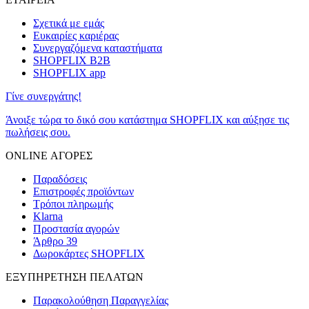
Σχετικά με εμάς
Ευκαιρίες καριέρας
Συνεργαζόμενα καταστήματα
SHOPFLIX B2B
SHOPFLIX app
Γίνε συνεργάτης!
Άνοιξε τώρα το δικό σου κατάστημα SHOPFLIX και αύξησε τις
πωλήσεις σου.
ONLINE ΑΓΟΡΕΣ
Παραδόσεις
Επιστροφές προϊόντων
Τρόποι πληρωμής
Klarna
Προστασία αγορών
Άρθρο 39
Δωροκάρτες SHOPFLIX
ΕΞΥΠΗΡΕΤΗΣΗ ΠΕΛΑΤΩΝ
Παρακολούθηση Παραγγελίας