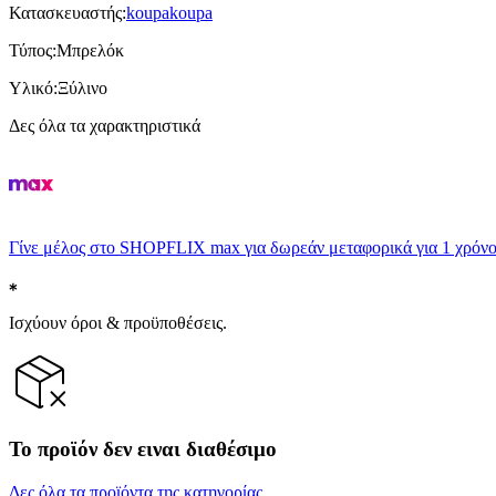
Κατασκευαστής
:
koupakoupa
Τύπος
:
Μπρελόκ
Υλικό
:
Ξύλινο
Δες όλα τα χαρακτηριστικά
Γίνε μέλος στο SHOPFLIX max για δωρεάν μεταφορικά για 1 χρόνο
Ισχύουν όροι & προϋποθέσεις.
Το προϊόν δεν ειναι διαθέσιμο
Δες όλα τα προϊόντα της κατηγορίας