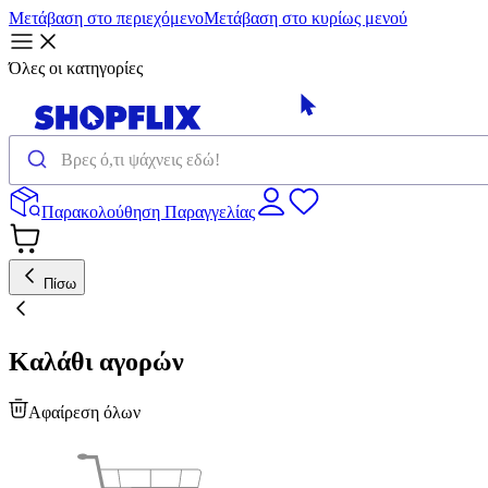
Μετάβαση στο περιεχόμενο
Μετάβαση στο κυρίως μενού
Όλες οι κατηγορίες
Παρακολούθηση Παραγγελίας
Πίσω
Καλάθι αγορών
Αφαίρεση όλων