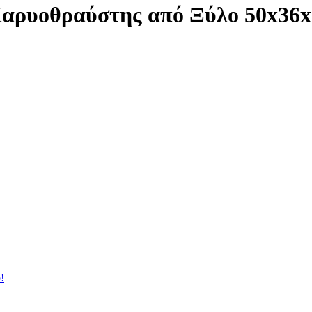
Kαρυοθραύστης από Ξύλο 50x36
!