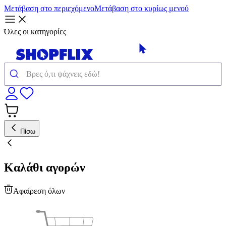
Μετάβαση στο περιεχόμενο
Μετάβαση στο κυρίως μενού
Όλες οι κατηγορίες
Πίσω
Καλάθι αγορών
Αφαίρεση όλων