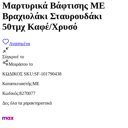
Μαρτυρικά Βάφτισης ME
Βραχιολάκι Σταυρουδάκι
50τμχ Καφέ/Χρυσό
Αγαπημένα
Σύγκρινέ το
Μοιράσου το
ΚΩΔΙΚΟΣ SKU
:
SF-101790438
Κατασκευαστής
:
ME
Κωδικός
:
8270077
Δες όλα τα χαρακτηριστικά