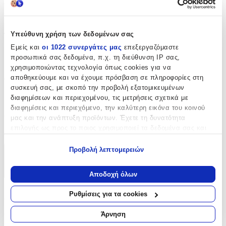
Σχέδιο
:
Σταυρουδάκι
Υπεύθυνη χρήση των δεδομένων σας
Τεμάχια
:
Εμείς και
οι 1022 συνεργάτες μας
επεξεργαζόμαστε
50
προσωπικά σας δεδομένα, π.χ. τη διεύθυνση IP σας,
χρησιμοποιώντας τεχνολογία όπως cookies για να
τμχ
αποθηκεύουμε και να έχουμε πρόσβαση σε πληροφορίες στη
Φύλο
:
συσκευή σας, με σκοπό την προβολή εξατομικευμένων
Κορίτσι
διαφημίσεων και περιεχομένου, τις μετρήσεις σχετικά με
διαφημίσεις και περιεχόμενο, την καλύτερη εικόνα του κοινού
Χρώμα
:
μας και την ανάπτυξη προϊόντων. Έχετε τη δυνατότητα
επιλογής ως προς το ποιος χρησιμοποιεί τα δεδομένα σας και
Χρυσό
για ποιους σκοπούς.
Προβολή λεπτομερειών
Χαρακτηριστικά
Εάν μας επιτρέπετε, θα θέλαμε επίσης:
Να συλλέξουμε πληροφορίες σχετικά με τη γεωγραφική
+
Αποδοχή όλων
σας τοποθεσία, οι οποίες μπορεί να είναι ακριβείς σε
απόσταση μερικών μέτρων
Χαρακτηριστικά
Ρυθμίσεις για τα cookies
Να αναγνωρίσουμε τη συσκευή σας σαρώνοντας ενεργά
για συγκεκριμένα χαρακτηριστικά (δακτυλικό αποτύπωμα)
Άρνηση
Κατασκευαστής
:
Μάθετε περισσότερα σχετικά με τον τρόπο επεξεργασίας των