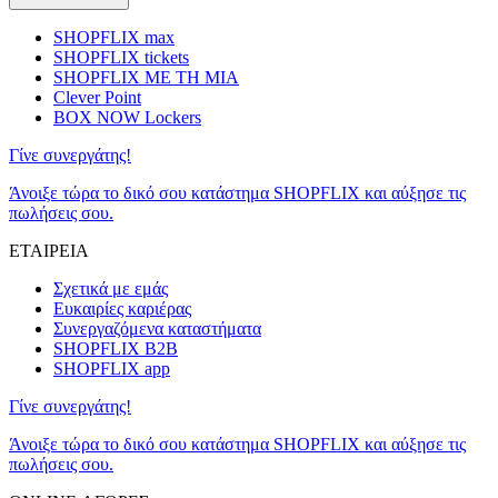
SHOPFLIX max
SHOPFLIX tickets
SHOPFLIX ΜΕ ΤΗ ΜΙΑ
Clever Point
BOX NOW Lockers
Γίνε συνεργάτης!
Άνοιξε τώρα το δικό σου κατάστημα SHOPFLIX και αύξησε τις
πωλήσεις σου.
ΕΤΑΙΡΕΙΑ
Σχετικά με εμάς
Ευκαιρίες καριέρας
Συνεργαζόμενα καταστήματα
SHOPFLIX B2B
SHOPFLIX app
Γίνε συνεργάτης!
Άνοιξε τώρα το δικό σου κατάστημα SHOPFLIX και αύξησε τις
πωλήσεις σου.