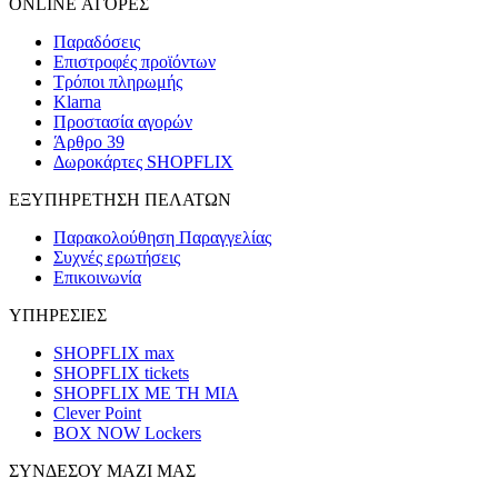
ONLINE ΑΓΟΡΕΣ
Παραδόσεις
Επιστροφές προϊόντων
Τρόποι πληρωμής
Klarna
Προστασία αγορών
Άρθρο 39
Δωροκάρτες SHOPFLIX
ΕΞΥΠΗΡΕΤΗΣΗ ΠΕΛΑΤΩΝ
Παρακολούθηση Παραγγελίας
Συχνές ερωτήσεις
Επικοινωνία
ΥΠΗΡΕΣΙΕΣ
SHOPFLIX max
SHOPFLIX tickets
SHOPFLIX ΜΕ ΤΗ ΜΙΑ
Clever Point
BOX NOW Lockers
ΣΥΝΔΕΣΟΥ ΜΑΖΙ ΜΑΣ