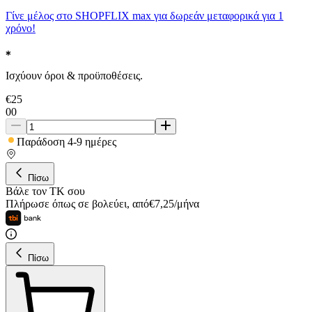
Γίνε μέλος στο SHOPFLIX max για δωρεάν μεταφορικά για 1
χρόνο!
Ισχύουν όροι & προϋποθέσεις.
€
25
00
Παράδοση 4-9 ημέρες
Πίσω
Βάλε τον ΤΚ σου
Πλήρωσε όπως σε βολεύει
,
από
€
7,25
/
μήνα
Πίσω