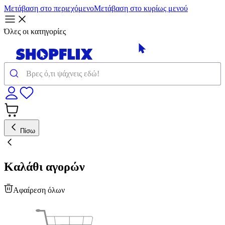
Μετάβαση στο περιεχόμενο
Μετάβαση στο κυρίως μενού
Όλες οι κατηγορίες
Πίσω
Καλάθι αγορών
Αφαίρεση όλων