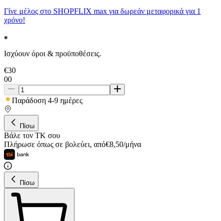
Γίνε μέλος στο SHOPFLIX max για δωρεάν μεταφορικά για 1
χρόνο!
Ισχύουν όροι & προϋποθέσεις.
€
30
00
Παράδοση 4-9 ημέρες
Πίσω
Βάλε τον ΤΚ σου
Πλήρωσε όπως σε βολεύει
,
από
€
8,50
/
μήνα
Πίσω