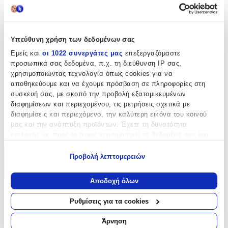
Σχέδιο
:
Σταυρουδάκι
Τεμάχια
:
Υπεύθυνη χρήση των δεδομένων σας
50
Εμείς και
οι 1022 συνεργάτες μας
επεξεργαζόμαστε
προσωπικά σας δεδομένα, π.χ. τη διεύθυνση IP σας,
τμχ
χρησιμοποιώντας τεχνολογία όπως cookies για να
Φύλο
:
αποθηκεύουμε και να έχουμε πρόσβαση σε πληροφορίες στη
συσκευή σας, με σκοπό την προβολή εξατομικευμένων
Κορίτσι
διαφημίσεων και περιεχομένου, τις μετρήσεις σχετικά με
Χρώμα
:
διαφημίσεις και περιεχόμενο, την καλύτερη εικόνα του κοινού
μας και την ανάπτυξη προϊόντων. Έχετε τη δυνατότητα
Ασημί
επιλογής ως προς το ποιος χρησιμοποιεί τα δεδομένα σας και
για ποιους σκοπούς.
Προβολή λεπτομερειών
Χαρακτηριστικά
Εάν μας επιτρέπετε, θα θέλαμε επίσης:
+
Να συλλέξουμε πληροφορίες σχετικά με τη γεωγραφική
Αποδοχή όλων
σας τοποθεσία, οι οποίες μπορεί να είναι ακριβείς σε
Χαρακτηριστικά
απόσταση μερικών μέτρων
Ρυθμίσεις για τα cookies
Να αναγνωρίσουμε τη συσκευή σας σαρώνοντας ενεργά
για συγκεκριμένα χαρακτηριστικά (δακτυλικό αποτύπωμα)
Κατασκευαστής
:
Άρνηση