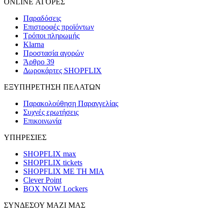
ONLINE ΑΓΟΡΕΣ
Παραδόσεις
Επιστροφές προϊόντων
Τρόποι πληρωμής
Klarna
Προστασία αγορών
Άρθρο 39
Δωροκάρτες SHOPFLIX
ΕΞΥΠΗΡΕΤΗΣΗ ΠΕΛΑΤΩΝ
Παρακολούθηση Παραγγελίας
Συχνές ερωτήσεις
Επικοινωνία
ΥΠΗΡΕΣΙΕΣ
SHOPFLIX max
SHOPFLIX tickets
SHOPFLIX ΜΕ ΤΗ ΜΙΑ
Clever Point
BOX NOW Lockers
ΣΥΝΔΕΣΟΥ ΜΑΖΙ ΜΑΣ