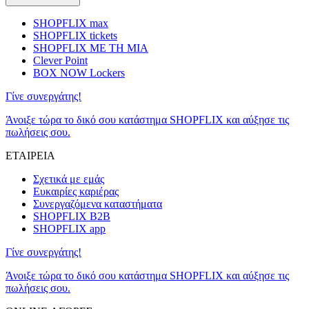
SHOPFLIX max
SHOPFLIX tickets
SHOPFLIX ΜΕ ΤΗ ΜΙΑ
Clever Point
BOX NOW Lockers
Γίνε συνεργάτης!
Άνοιξε τώρα το δικό σου κατάστημα SHOPFLIX και αύξησε τις
πωλήσεις σου.
ΕΤΑΙΡΕΙΑ
Σχετικά με εμάς
Ευκαιρίες καριέρας
Συνεργαζόμενα καταστήματα
SHOPFLIX B2B
SHOPFLIX app
Γίνε συνεργάτης!
Άνοιξε τώρα το δικό σου κατάστημα SHOPFLIX και αύξησε τις
πωλήσεις σου.