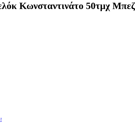
λόκ Κωνσταντινάτο 50τμχ Μπεζ
!