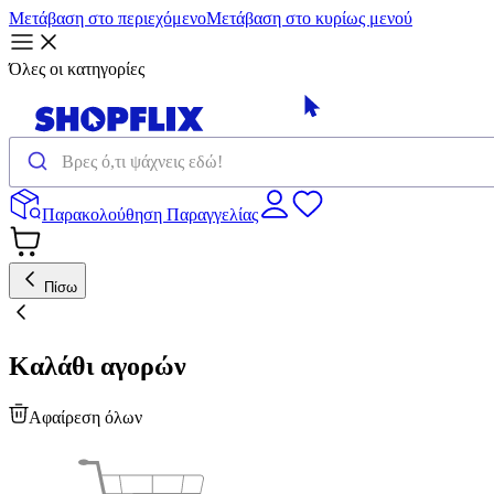
Μετάβαση στο περιεχόμενο
Μετάβαση στο κυρίως μενού
Όλες οι κατηγορίες
Παρακολούθηση Παραγγελίας
Πίσω
Καλάθι αγορών
Αφαίρεση όλων