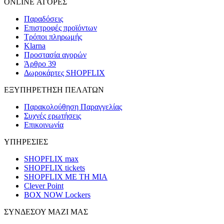
ONLINE ΑΓΟΡΕΣ
Παραδόσεις
Επιστροφές προϊόντων
Τρόποι πληρωμής
Klarna
Προστασία αγορών
Άρθρο 39
Δωροκάρτες SHOPFLIX
ΕΞΥΠΗΡΕΤΗΣΗ ΠΕΛΑΤΩΝ
Παρακολούθηση Παραγγελίας
Συχνές ερωτήσεις
Επικοινωνία
ΥΠΗΡΕΣΙΕΣ
SHOPFLIX max
SHOPFLIX tickets
SHOPFLIX ΜΕ ΤΗ ΜΙΑ
Clever Point
BOX NOW Lockers
ΣΥΝΔΕΣΟΥ ΜΑΖΙ ΜΑΣ