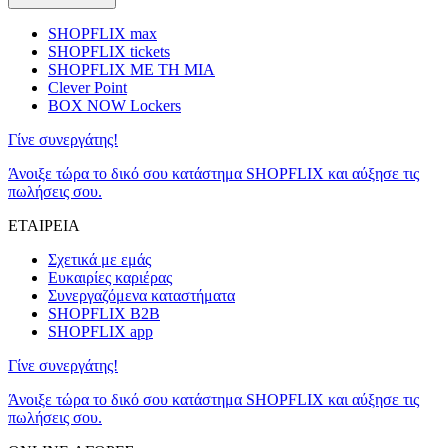
SHOPFLIX max
SHOPFLIX tickets
SHOPFLIX ΜΕ ΤΗ ΜΙΑ
Clever Point
BOX NOW Lockers
Γίνε συνεργάτης!
Άνοιξε τώρα το δικό σου κατάστημα SHOPFLIX και αύξησε τις
πωλήσεις σου.
ΕΤΑΙΡΕΙΑ
Σχετικά με εμάς
Ευκαιρίες καριέρας
Συνεργαζόμενα καταστήματα
SHOPFLIX B2B
SHOPFLIX app
Γίνε συνεργάτης!
Άνοιξε τώρα το δικό σου κατάστημα SHOPFLIX και αύξησε τις
πωλήσεις σου.