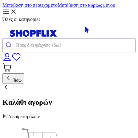
Μετάβαση στο περιεχόμενο
Μετάβαση στο κυρίως μενού
Όλες οι κατηγορίες
Πίσω
Καλάθι αγορών
Αφαίρεση όλων