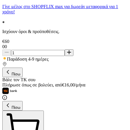
Γίνε μέλος στο SHOPFLIX max για δωρεάν μεταφορικά για 1
χρόνο!
Ισχύουν όροι & προϋποθέσεις.
€
60
00
Παράδοση 4-9 ημέρες
Πίσω
Βάλε τον ΤΚ σου
Πλήρωσε όπως σε βολεύει
,
από
€
16,00
/
μήνα
Πίσω