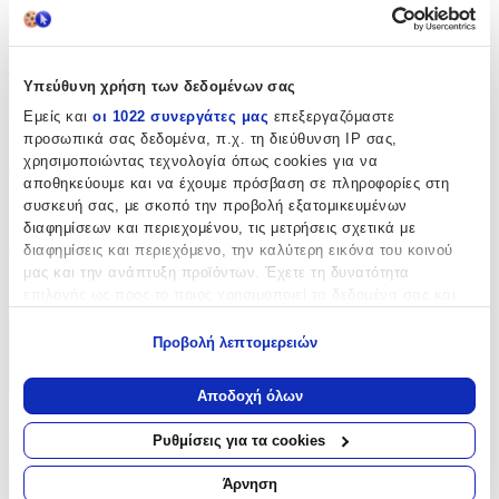
Σχέδιο
:
Ματάκι
Τεμάχια
:
Υπεύθυνη χρήση των δεδομένων σας
50
Εμείς και
οι 1022 συνεργάτες μας
επεξεργαζόμαστε
προσωπικά σας δεδομένα, π.χ. τη διεύθυνση IP σας,
τμχ
χρησιμοποιώντας τεχνολογία όπως cookies για να
Φύλο
:
αποθηκεύουμε και να έχουμε πρόσβαση σε πληροφορίες στη
συσκευή σας, με σκοπό την προβολή εξατομικευμένων
Αγόρι
διαφημίσεων και περιεχομένου, τις μετρήσεις σχετικά με
Χρώμα
:
διαφημίσεις και περιεχόμενο, την καλύτερη εικόνα του κοινού
μας και την ανάπτυξη προϊόντων. Έχετε τη δυνατότητα
Γαλάζιο
επιλογής ως προς το ποιος χρησιμοποιεί τα δεδομένα σας και
για ποιους σκοπούς.
Προβολή λεπτομερειών
Χαρακτηριστικά
Εάν μας επιτρέπετε, θα θέλαμε επίσης:
+
Να συλλέξουμε πληροφορίες σχετικά με τη γεωγραφική
Αποδοχή όλων
σας τοποθεσία, οι οποίες μπορεί να είναι ακριβείς σε
Χαρακτηριστικά
απόσταση μερικών μέτρων
Ρυθμίσεις για τα cookies
Να αναγνωρίσουμε τη συσκευή σας σαρώνοντας ενεργά
για συγκεκριμένα χαρακτηριστικά (δακτυλικό αποτύπωμα)
Κατασκευαστής
:
Άρνηση