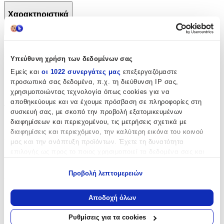
Χαρακτηριστικά
+
Χαρακτηριστικά
Υπεύθυνη χρήση των δεδομένων σας
Εμείς και
οι 1022 συνεργάτες μας
επεξεργαζόμαστε
με Κλειδαριά
:
προσωπικά σας δεδομένα, π.χ. τη διεύθυνση IP σας,
Όχι
χρησιμοποιώντας τεχνολογία όπως cookies για να
αποθηκεύουμε και να έχουμε πρόσβαση σε πληροφορίες στη
Τύπος
:
συσκευή σας, με σκοπό την προβολή εξατομικευμένων
διαφημίσεων και περιεχομένου, τις μετρήσεις σχετικά με
Μπρελόκ
διαφημίσεις και περιεχόμενο, την καλύτερη εικόνα του κοινού
Υλικό
:
μας και την ανάπτυξη προϊόντων. Έχετε τη δυνατότητα
επιλογής ως προς το ποιος χρησιμοποιεί τα δεδομένα σας και
Ξύλινο
για ποιους σκοπούς.
Προβολή λεπτομερειών
Χρώμα
:
Εάν μας επιτρέπετε, θα θέλαμε επίσης:
Κόκκινο
Να συλλέξουμε πληροφορίες σχετικά με τη γεωγραφική
Αποδοχή όλων
σας τοποθεσία, οι οποίες μπορεί να είναι ακριβείς σε
Κατασκευαστής
:
απόσταση μερικών μέτρων
Ρυθμίσεις για τα cookies
Να αναγνωρίσουμε τη συσκευή σας σαρώνοντας ενεργά