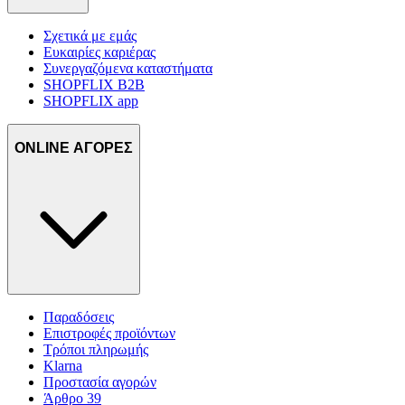
Σχετικά με εμάς
Ευκαιρίες καριέρας
Συνεργαζόμενα καταστήματα
SHOPFLIX B2B
SHOPFLIX app
ONLINE ΑΓΟΡΕΣ
Παραδόσεις
Επιστροφές προϊόντων
Τρόποι πληρωμής
Klarna
Προστασία αγορών
Άρθρο 39