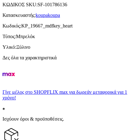
ΚΩΔΙΚΟΣ SKU
:
SF-101786136
Κατασκευαστής
:
koupakoupa
Κωδικός
:
KP_19667_mdfkey_heart
Τύπος
:
Μπρελόκ
Υλικό
:
Ξύλινο
Δες όλα τα χαρακτηριστικά
Γίνε μέλος στο SHOPFLIX max για δωρεάν μεταφορικά για 1
χρόνο!
Ισχύουν όροι & προϋποθέσεις.