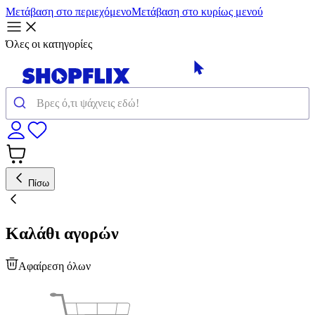
Μετάβαση στο περιεχόμενο
Μετάβαση στο κυρίως μενού
Όλες οι κατηγορίες
Πίσω
Καλάθι αγορών
Αφαίρεση όλων