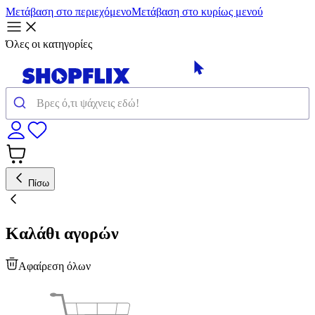
Μετάβαση στο περιεχόμενο
Μετάβαση στο κυρίως μενού
Όλες οι κατηγορίες
Πίσω
Καλάθι αγορών
Αφαίρεση όλων