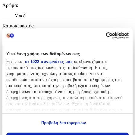
Χρώμα
:
Μπεζ
Κατασκευαστής
:
koupakoupa
Χαρακτηριστικά
Υπεύθυνη χρήση των δεδομένων σας
+
Εμείς και
οι 1022 συνεργάτες μας
επεξεργαζόμαστε
προσωπικά σας δεδομένα, π.χ. τη διεύθυνση IP σας,
Χαρακτηριστικά
χρησιμοποιώντας τεχνολογία όπως cookies για να
αποθηκεύουμε και να έχουμε πρόσβαση σε πληροφορίες στη
συσκευή σας, με σκοπό την προβολή εξατομικευμένων
με Κλειδαριά
:
διαφημίσεων και περιεχομένου, τις μετρήσεις σχετικά με
Όχι
διαφημίσεις και περιεχόμενο, την καλύτερη εικόνα του κοινού
μας και την ανάπτυξη προϊόντων. Έχετε τη δυνατότητα
Τύπος
:
επιλογής ως προς το ποιος χρησιμοποιεί τα δεδομένα σας και
για ποιους σκοπούς.
Μπρελόκ
Προβολή λεπτομερειών
Εάν μας επιτρέπετε, θα θέλαμε επίσης:
Υλικό
:
Να συλλέξουμε πληροφορίες σχετικά με τη γεωγραφική