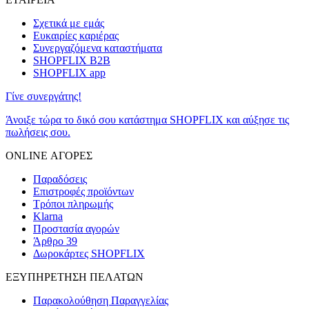
Σχετικά με εμάς
Ευκαιρίες καριέρας
Συνεργαζόμενα καταστήματα
SHOPFLIX B2B
SHOPFLIX app
Γίνε συνεργάτης!
Άνοιξε τώρα το δικό σου κατάστημα SHOPFLIX και αύξησε τις
πωλήσεις σου.
ONLINE ΑΓΟΡΕΣ
Παραδόσεις
Επιστροφές προϊόντων
Τρόποι πληρωμής
Klarna
Προστασία αγορών
Άρθρο 39
Δωροκάρτες SHOPFLIX
ΕΞΥΠΗΡΕΤΗΣΗ ΠΕΛΑΤΩΝ
Παρακολούθηση Παραγγελίας