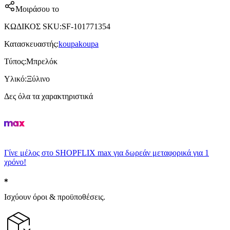
Μοιράσου το
ΚΩΔΙΚΟΣ SKU
:
SF-101771354
Κατασκευαστής
:
koupakoupa
Τύπος
:
Μπρελόκ
Υλικό
:
Ξύλινο
Δες όλα τα χαρακτηριστικά
Γίνε μέλος στο SHOPFLIX max για δωρεάν μεταφορικά για 1
χρόνο!
Ισχύουν όροι & προϋποθέσεις.