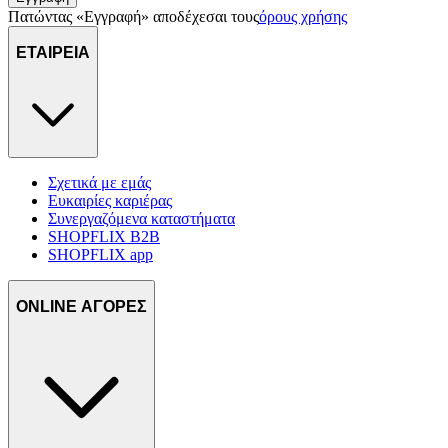
τοποθεσίας μας στους συνεργάτες μέσων κοινωνικής
Πατώντας «Εγγραφή» αποδέχεσαι τους
όρους χρήσης
δικτύωσης, διαφημίσεων και ανάλυσης.
ΕΤΑΙΡΕΙΑ
Σχετικά με εμάς
Ευκαιρίες καριέρας
Συνεργαζόμενα καταστήματα
SHOPFLIX B2B
SHOPFLIX app
ONLINE ΑΓΟΡΕΣ