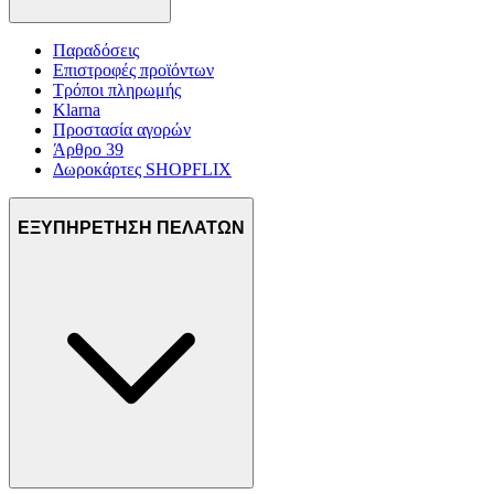
Παραδόσεις
Επιστροφές προϊόντων
Τρόποι πληρωμής
Klarna
Προστασία αγορών
Άρθρο 39
Δωροκάρτες SHOPFLIX
ΕΞΥΠΗΡΕΤΗΣΗ ΠΕΛΑΤΩΝ