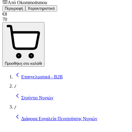
Από
Okommotismou
Περιγραφή
Χαρακτηριστικά
€
8
70
Προσθήκη στο καλάθι
Επαγγελματικά - B2B
/
Στούντιο Νυχιών
/
Διάφορα Εργαλεία Περιποίησης Νυχιών