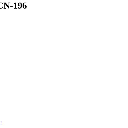
CN-196
!