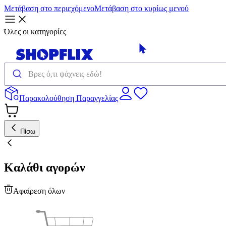
Μετάβαση στο περιεχόμενο
Μετάβαση στο κυρίως μενού
Όλες οι κατηγορίες
Παρακολούθηση Παραγγελίας
Πίσω
Καλάθι αγορών
Αφαίρεση όλων