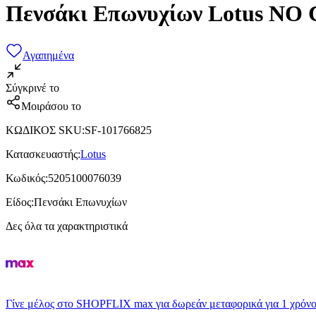
Πενσάκι Επωνυχίων Lotus ΝΟ 
Αγαπημένα
Σύγκρινέ το
Μοιράσου το
ΚΩΔΙΚΟΣ SKU
:
SF-101766825
Κατασκευαστής
:
Lotus
Κωδικός
:
5205100076039
Είδος
:
Πενσάκι Επωνυχίων
Δες όλα τα χαρακτηριστικά
Γίνε μέλος στο SHOPFLIX max για δωρεάν μεταφορικά για 1 χρόνο