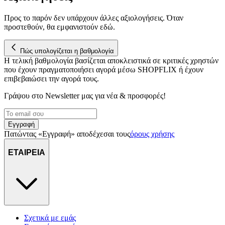
την προβολή εξατομικευμένων διαφημίσεων και περιεχομένου, τις
Προς το παρόν δεν υπάρχουν άλλες αξιολογήσεις. Όταν
μετρήσεις σχετικά με διαφημίσεις και περιεχόμενο, την καλύτερη
προστεθούν, θα εμφανιστούν εδώ.
εικόνα του κοινού μας και την ανάπτυξη προϊόντων. Επίσης,
κοινοποιούμε πληροφορίες σχετικά με την από μέρους σας χρήση τ
τοποθεσίας μας στους συνεργάτες μέσων κοινωνικής δικτύωσης,
Πώς υπολογίζεται η βαθμολογία
διαφημίσεων και ανάλυσης.
Η τελική βαθμολογία βασίζεται αποκλειστικά σε κριτικές χρηστών
που έχουν πραγματοποιήσει αγορά μέσω SHOPFLIX ή έχουν
επιβεβαιώσει την αγορά τους.
Γράψου στο Νewsletter μας για νέα & προσφορές!
Εγγραφή
Πατώντας «Εγγραφή» αποδέχεσαι τους
όρους χρήσης
ΕΤΑΙΡΕΙΑ
Σχετικά με εμάς