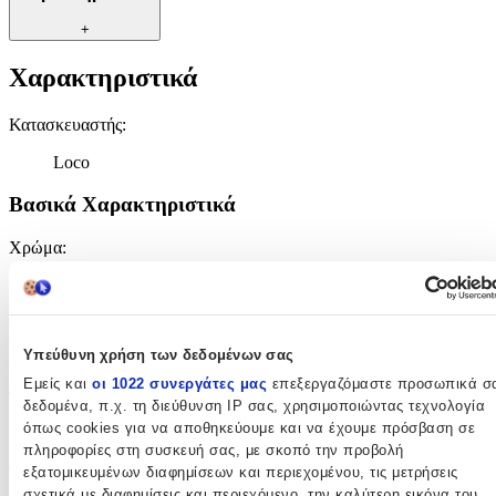
+
Χαρακτηριστικά
Κατασκευαστής
:
Loco
Βασικά Χαρακτηριστικά
Χρώμα
:
Μπλε
Φύλο
:
Υπεύθυνη χρήση των δεδομένων σας
Unisex
Εμείς και
οι 1022 συνεργάτες μας
επεξεργαζόμαστε προσωπικά σ
Τύπος
:
δεδομένα, π.χ. τη διεύθυνση IP σας, χρησιμοποιώντας τεχνολογία
όπως cookies για να αποθηκεύουμε και να έχουμε πρόσβαση σε
Πλάτης
πληροφορίες στη συσκευή σας, με σκοπό την προβολή
εξατομικευμένων διαφημίσεων και περιεχομένου, τις μετρήσεις
Τάξη
:
σχετικά με διαφημίσεις και περιεχόμενο, την καλύτερη εικόνα του