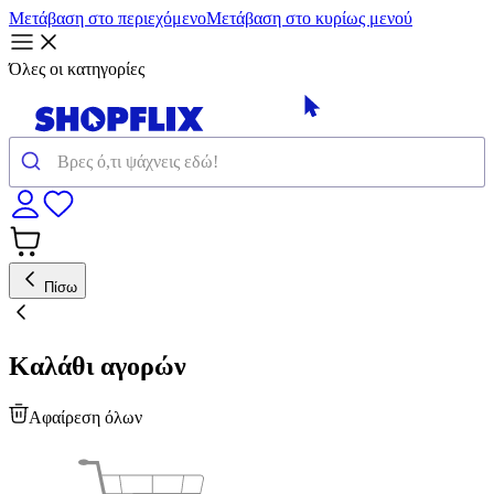
Μετάβαση στο περιεχόμενο
Μετάβαση στο κυρίως μενού
Όλες οι κατηγορίες
Πίσω
Καλάθι αγορών
Αφαίρεση όλων