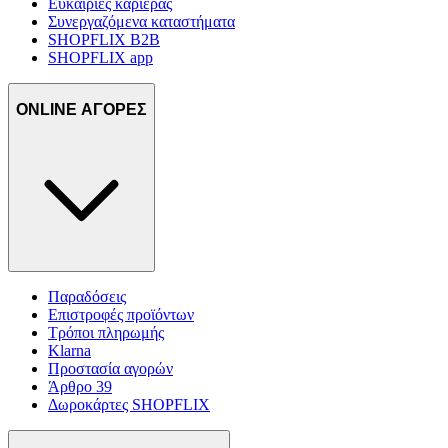
Ευκαιρίες καριέρας
Συνεργαζόμενα καταστήματα
SHOPFLIX B2B
SHOPFLIX app
ONLINE ΑΓΟΡΕΣ
Παραδόσεις
Επιστροφές προϊόντων
Τρόποι πληρωμής
Klarna
Προστασία αγορών
Άρθρο 39
Δωροκάρτες SHOPFLIX