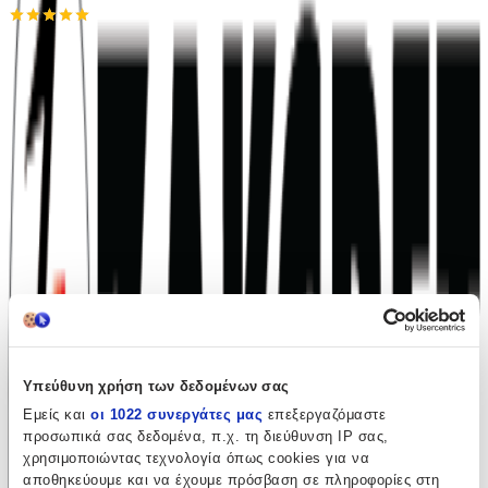
5.00
(
3
)
Παράδοση 4-9 ημέρες
Βάλε τον ΤΚ σου για να μάθεις εκτιμώμενο κόστος και
ημερομηνία παράδοσης
Πίσω
€
5
99
Υπεύθυνη χρήση των δεδομένων σας
Εμείς και
οι 1022 συνεργάτες μας
επεξεργαζόμαστε
Προσθήκη στο καλάθι
προσωπικά σας δεδομένα, π.χ. τη διεύθυνση IP σας,
χρησιμοποιώντας τεχνολογία όπως cookies για να
Περιγραφή
αποθηκεύουμε και να έχουμε πρόσβαση σε πληροφορίες στη