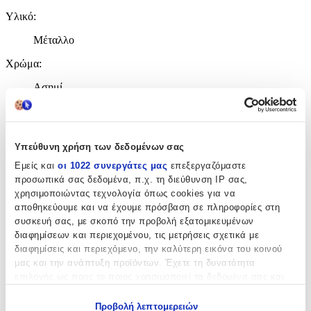
Υλικό
:
Μέταλλο
Χρώμα
:
Ασημί
Τεμάχια
:
1
Υπεύθυνη χρήση των δεδομένων σας
Αξιολογήσεις
Εμείς και
οι 1022 συνεργάτες μας
επεξεργαζόμαστε
προσωπικά σας δεδομένα, π.χ. τη διεύθυνση IP σας,
Προς το παρόν δεν υπάρχουν άλλες αξιολογήσεις. Όταν
χρησιμοποιώντας τεχνολογία όπως cookies για να
προστεθούν, θα εμφανιστούν εδώ.
αποθηκεύουμε και να έχουμε πρόσβαση σε πληροφορίες στη
συσκευή σας, με σκοπό την προβολή εξατομικευμένων
διαφημίσεων και περιεχομένου, τις μετρήσεις σχετικά με
Πώς υπολογίζεται η βαθμολογία
διαφημίσεις και περιεχόμενο, την καλύτερη εικόνα του κοινού
Η τελική βαθμολογία βασίζεται αποκλειστικά σε κριτικές χρηστών
μας και την ανάπτυξη προϊόντων. Έχετε τη δυνατότητα
που έχουν πραγματοποιήσει αγορά μέσω SHOPFLIX ή έχουν
επιλογής ως προς το ποιος χρησιμοποιεί τα δεδομένα σας και
επιβεβαιώσει την αγορά τους.
για ποιους σκοπούς.
Γράψου στο Νewsletter μας για νέα & προσφορές!
Προβολή λεπτομερειών