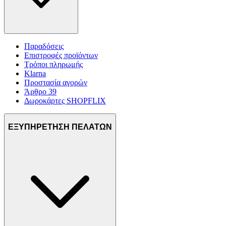
μας και την ανάπτυξη προϊόντων. Επίσης, κοινοποιούμε
πληροφορίες σχετικά με την από μέρους σας χρήση της
τοποθεσίας μας στους συνεργάτες μέσων κοινωνικής
δικτύωσης, διαφημίσεων και ανάλυσης.
Παραδόσεις
Επιστροφές προϊόντων
Τρόποι πληρωμής
Klarna
Προστασία αγορών
Άρθρο 39
Δωροκάρτες SHOPFLIX
ΕΞΥΠΗΡΕΤΗΣΗ ΠΕΛΑΤΩΝ