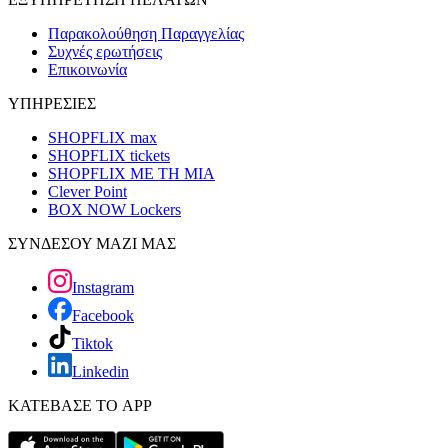
Παρακολούθηση Παραγγελίας
Συχνές ερωτήσεις
Επικοινωνία
ΥΠΗΡΕΣΙΕΣ
SHOPFLIX max
SHOPFLIX tickets
SHOPFLIX ΜΕ ΤΗ ΜΙΑ
Clever Point
BOX NOW Lockers
ΣΥΝΔΕΣΟΥ ΜΑΖΙ ΜΑΣ
Instagram
Facebook
Tiktok
Linkedin
ΚΑΤΕΒΑΣΕ ΤΟ APP