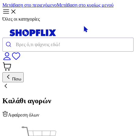
Μετάβαση στο περιεχόμενο
Μετάβαση στο κυρίως μενού
Όλες οι κατηγορίες
Πίσω
Καλάθι αγορών
Αφαίρεση όλων