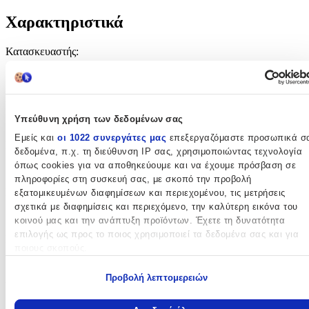
Χαρακτηριστικά
Κατασκευαστής
:
Colorbaby
Ηλικία
:
Υπεύθυνη χρήση των δεδομένων σας
18+ Μηνών
Εμείς και
οι 1022 συνεργάτες μας
επεξεργαζόμαστε προσωπικά σ
Εκπαιδευτικά
:
δεδομένα, π.χ. τη διεύθυνση IP σας, χρησιμοποιώντας τεχνολογία
όπως cookies για να αποθηκεύουμε και να έχουμε πρόσβαση σε
Όχι
πληροφορίες στη συσκευή σας, με σκοπό την προβολή
Κύβοι
:
εξατομικευμένων διαφημίσεων και περιεχομένου, τις μετρήσεις
σχετικά με διαφημίσεις και περιεχόμενο, την καλύτερη εικόνα του
Όχι
κοινού μας και την ανάπτυξη προϊόντων. Έχετε τη δυνατότητα
επιλογής ως προς το ποιος χρησιμοποιεί τα δεδομένα σας και για
Μεγάλα
:
ποιους σκοπούς.
Όχι
Εάν μας επιτρέπετε, θα θέλαμε επίσης:
Προβολή λεπτομερειών
Υλικό
:
Να συλλέξουμε πληροφορίες σχετικά με τη γεωγραφική σας
τοποθεσία, οι οποίες μπορεί να είναι ακριβείς σε απόσταση