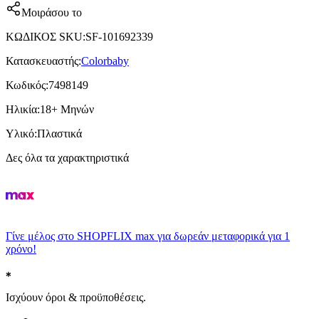
Μοιράσου το
ΚΩΔΙΚΟΣ SKU
:
SF-101692339
Κατασκευαστής
:
Colorbaby
Κωδικός
:
7498149
Ηλικία
:
18+ Μηνών
Υλικό
:
Πλαστικά
Δες όλα τα χαρακτηριστικά
Γίνε μέλος στο SHOPFLIX max για δωρεάν μεταφορικά για 1
χρόνο!
Ισχύουν όροι & προϋποθέσεις.