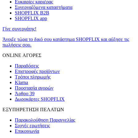
Ευκαιρίες καριέρας
Συνεργαζόμενα καταστήματα
SHOPFLIX B2B
SHOPFLIX app
Γίνε συνεργάτης!
Άνοιξε τώρα το δικό σου κατάστημα SHOPFLIX και αύξησε τις
πωλήσεις σου.
ONLINE ΑΓΟΡΕΣ
Παραδόσεις
Επιστροφές προϊόντων
Τρόποι πληρωμής
Klarna
Προστασία αγορών
Άρθρο 39
Δωροκάρτες SHOPFLIX
ΕΞΥΠΗΡΕΤΗΣΗ ΠΕΛΑΤΩΝ
Παρακολούθηση Παραγγελίας
Συχνές ερωτήσεις
Επικοινωνία