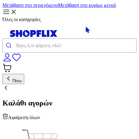
Μετάβαση στο περιεχόμενο
Μετάβαση στο κυρίως μενού
Όλες οι κατηγορίες
Πίσω
Καλάθι αγορών
Αφαίρεση όλων