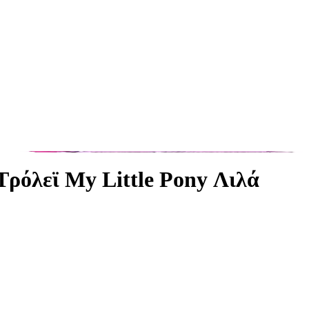
ρόλεϊ My Little Pony Λιλά