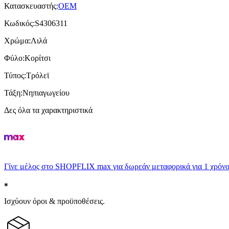
Κατασκευαστής
:
OEM
Κωδικός
:
S4306311
Χρώμα
:
Λιλά
Φύλο
:
Κορίτσι
Τύπος
:
Τρόλεϊ
Τάξη
:
Νηπιαγωγείου
Δες όλα τα χαρακτηριστικά
Γίνε μέλος στο SHOPFLIX max για δωρεάν μεταφορικά για 1 χρόνο
Ισχύουν όροι & προϋποθέσεις.