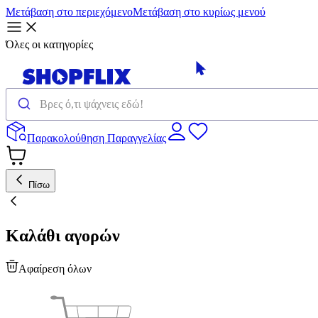
Μετάβαση στο περιεχόμενο
Μετάβαση στο κυρίως μενού
Όλες οι κατηγορίες
Παρακολούθηση Παραγγελίας
Πίσω
Καλάθι αγορών
Αφαίρεση όλων