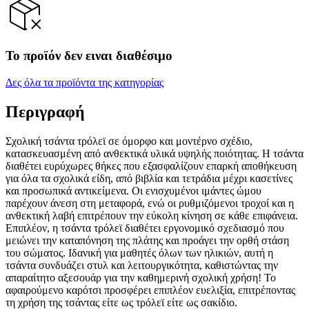
Το προϊόν δεν ειναι διαθέσιμο
Δες όλα τα προϊόντα της κατηγορίας
Περιγραφή
Σχολική τσάντα τρόλεϊ σε όμορφο και μοντέρνο σχέδιο,
κατασκευασμένη από ανθεκτικά υλικά υψηλής ποιότητας. Η τσάντα
διαθέτει ευρύχωρες θήκες που εξασφαλίζουν επαρκή αποθήκευση
για όλα τα σχολικά είδη, από βιβλία και τετράδια μέχρι κασετίνες
και προσωπικά αντικείμενα. Οι ενισχυμένοι ιμάντες ώμου
παρέχουν άνεση στη μεταφορά, ενώ οι ρυθμιζόμενοι τροχοί και η
ανθεκτική λαβή επιτρέπουν την εύκολη κίνηση σε κάθε επιφάνεια.
Επιπλέον, η τσάντα τρόλεϊ διαθέτει εργονομικό σχεδιασμό που
μειώνει την καταπόνηση της πλάτης και προάγει την ορθή στάση
του σώματος. Ιδανική για μαθητές όλων των ηλικιών, αυτή η
τσάντα συνδυάζει στυλ και λειτουργικότητα, καθιστώντας την
απαραίτητο αξεσουάρ για την καθημερινή σχολική χρήση! Το
αφαιρούμενο καρότσι προσφέρει επιπλέον ευελιξία, επιτρέποντας
τη χρήση της τσάντας είτε ως τρόλεϊ είτε ως σακίδιο.