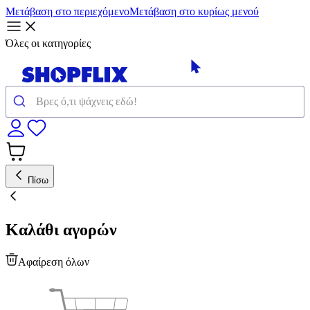
Μετάβαση στο περιεχόμενο
Μετάβαση στο κυρίως μενού
Όλες οι κατηγορίες
Πίσω
Καλάθι αγορών
Αφαίρεση όλων