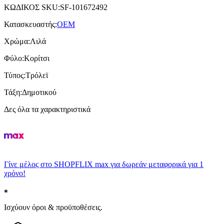
ΚΩΔΙΚΟΣ SKU
:
SF-101672492
Κατασκευαστής
:
OEM
Χρώμα
:
Λιλά
Φύλο
:
Κορίτσι
Τύπος
:
Τρόλεϊ
Τάξη
:
Δημοτικού
Δες όλα τα χαρακτηριστικά
Γίνε μέλος στο SHOPFLIX max για δωρεάν μεταφορικά για 1
χρόνο!
Ισχύουν όροι & προϋποθέσεις.