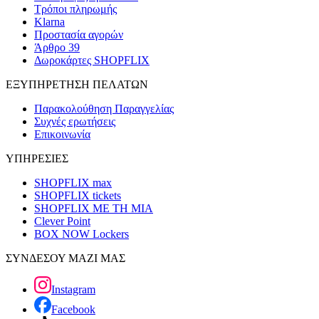
Τρόποι πληρωμής
Klarna
Προστασία αγορών
Άρθρο 39
Δωροκάρτες SHOPFLIX
ΕΞΥΠΗΡΕΤΗΣΗ ΠΕΛΑΤΩΝ
Παρακολούθηση Παραγγελίας
Συχνές ερωτήσεις
Επικοινωνία
ΥΠΗΡΕΣΙΕΣ
SHOPFLIX max
SHOPFLIX tickets
SHOPFLIX ΜΕ ΤΗ ΜΙΑ
Clever Point
BOX NOW Lockers
ΣΥΝΔΕΣΟΥ ΜΑΖΙ ΜΑΣ
Instagram
Facebook