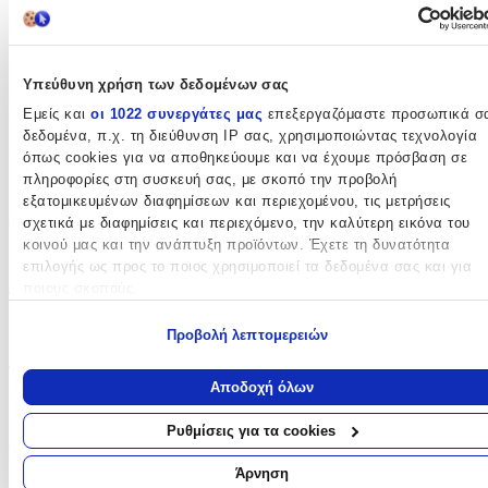
Κατασκευαστής
:
OEM
Υπεύθυνη χρήση των δεδομένων σας
Βασικά Χαρακτηριστικά
Εμείς και
οι 1022 συνεργάτες μας
επεξεργαζόμαστε προσωπικά σ
δεδομένα, π.χ. τη διεύθυνση IP σας, χρησιμοποιώντας τεχνολογία
Χρώμα
:
όπως cookies για να αποθηκεύουμε και να έχουμε πρόσβαση σε
πληροφορίες στη συσκευή σας, με σκοπό την προβολή
Λιλά
εξατομικευμένων διαφημίσεων και περιεχομένου, τις μετρήσεις
σχετικά με διαφημίσεις και περιεχόμενο, την καλύτερη εικόνα του
Φύλο
:
κοινού μας και την ανάπτυξη προϊόντων. Έχετε τη δυνατότητα
Κορίτσι
επιλογής ως προς το ποιος χρησιμοποιεί τα δεδομένα σας και για
ποιους σκοπούς.
Τύπος
:
Εάν μας επιτρέπετε, θα θέλαμε επίσης:
Τρόλεϊ
Προβολή λεπτομερειών
Να συλλέξουμε πληροφορίες σχετικά με τη γεωγραφική σας
Τάξη
:
τοποθεσία, οι οποίες μπορεί να είναι ακριβείς σε απόσταση
Αποδοχή όλων
μερικών μέτρων
Δημοτικού
Να αναγνωρίσουμε τη συσκευή σας σαρώνοντας ενεργά για
Ρυθμίσεις για τα cookies
συγκεκριμένα χαρακτηριστικά (δακτυλικό αποτύπωμα)
Θέμα
:
Μάθετε περισσότερα σχετικά με τον τρόπο επεξεργασίας των
Άρνηση
Monster High