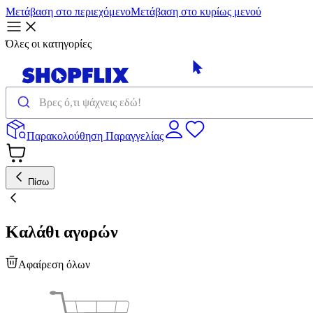
Μετάβαση στο περιεχόμενο
Μετάβαση στο κυρίως μενού
Όλες οι κατηγορίες
Παρακολούθηση Παραγγελίας
Πίσω
Καλάθι αγορών
Αφαίρεση όλων