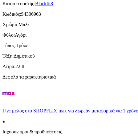
Κατασκευαστής
:
Blackfit8
Κωδικός
:
S4306963
Χρώμα
:
Μπλε
Φύλο
:
Αγόρι
Τύπος
:
Τρόλεϊ
Τάξη
:
Δημοτικού
Λίτρα
:
22 lt
Δες όλα τα χαρακτηριστικά
Γίνε μέλος στο SHOPFLIX max για δωρεάν μεταφορικά για 1 χρόνο
Ισχύουν όροι & προϋποθέσεις.