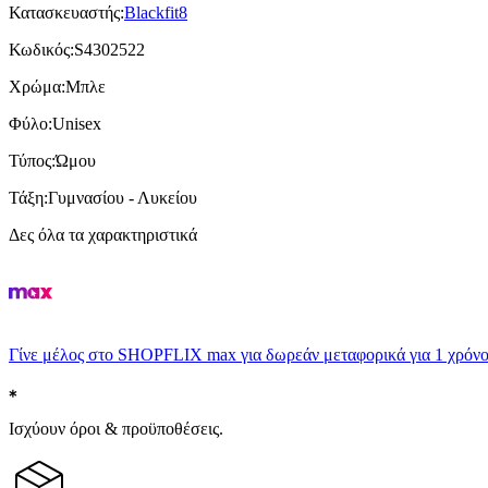
Κατασκευαστής
:
Blackfit8
Κωδικός
:
S4302522
Χρώμα
:
Μπλε
Φύλο
:
Unisex
Τύπος
:
Ώμου
Τάξη
:
Γυμνασίου - Λυκείου
Δες όλα τα χαρακτηριστικά
Γίνε μέλος στο SHOPFLIX max για δωρεάν μεταφορικά για 1 χρόνο
Ισχύουν όροι & προϋποθέσεις.