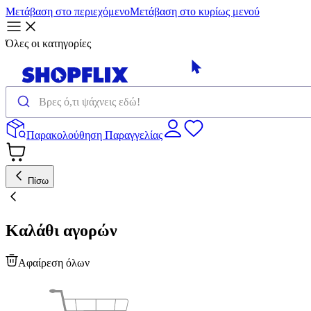
Μετάβαση στο περιεχόμενο
Μετάβαση στο κυρίως μενού
Όλες οι κατηγορίες
Παρακολούθηση Παραγγελίας
Πίσω
Καλάθι αγορών
Αφαίρεση όλων