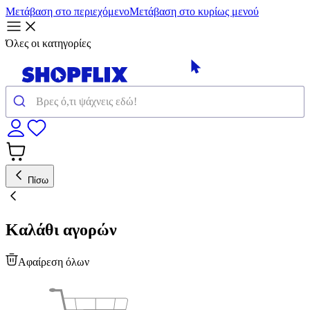
Μετάβαση στο περιεχόμενο
Μετάβαση στο κυρίως μενού
Όλες οι κατηγορίες
Πίσω
Καλάθι αγορών
Αφαίρεση όλων