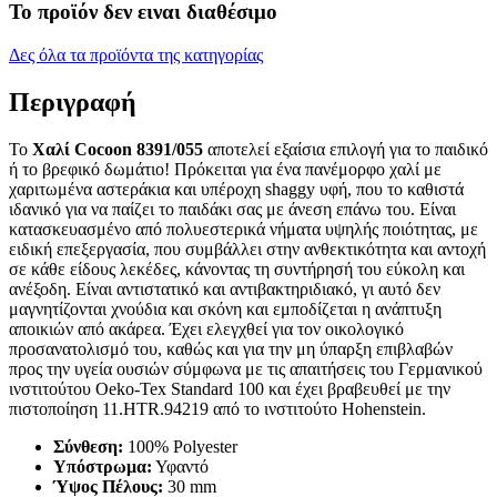
Το προϊόν δεν ειναι διαθέσιμο
Δες όλα τα προϊόντα της κατηγορίας
Περιγραφή
Το
Χαλί Cocoon 8391/055
αποτελεί εξαίσια επιλογή για το παιδικό
ή το βρεφικό δωμάτιο! Πρόκειται για ένα πανέμορφο χαλί με
χαριτωμένα αστεράκια και υπέροχη shaggy υφή, που το καθιστά
ιδανικό για να παίζει το παιδάκι σας με άνεση επάνω του. Είναι
κατασκευασμένο από πολυεστερικά νήματα υψηλής ποιότητας, με
ειδική επεξεργασία, που συμβάλλει στην ανθεκτικότητα και αντοχή
σε κάθε είδους λεκέδες, κάνοντας τη συντήρησή του εύκολη και
ανέξοδη. Είναι αντιστατικό και αντιβακτηριδιακό, γι αυτό δεν
μαγνητίζονται χνούδια και σκόνη και εμποδίζεται η ανάπτυξη
αποικιών από ακάρεα. Έχει ελεγχθεί για τον οικολογικό
προσανατολισμό του, καθώς και για την μη ύπαρξη επιβλαβών
προς την υγεία ουσιών σύμφωνα με τις απαιτήσεις του Γερμανικού
ινστιτούτου Oeko-Tex Standard 100 και έχει βραβευθεί με την
πιστοποίηση 11.HTR.94219 από το ινστιτούτο Hohenstein.
Σύνθεση:
100% Polyester
Υπόστρωμα:
Υφαντό
Ύψος Πέλους:
30 mm