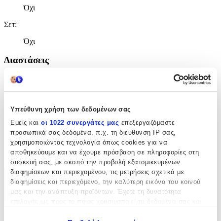
Όχι
Σετ
:
Όχι
Διαστάσεις
Πλάτος
:
200
Υπεύθυνη χρήση των δεδομένων σας
cm
Μήκος
:
Εμείς και
οι 1022 συνεργάτες μας
επεξεργαζόμαστε
προσωπικά σας δεδομένα, π.χ. τη διεύθυνση IP σας,
200
χρησιμοποιώντας τεχνολογία όπως cookies για να
αποθηκεύουμε και να έχουμε πρόσβαση σε πληροφορίες στη
cm
συσκευή σας, με σκοπό την προβολή εξατομικευμένων
διαφημίσεων και περιεχομένου, τις μετρήσεις σχετικά με
Χαρακτηριστικά
διαφημίσεις και περιεχόμενο, την καλύτερη εικόνα του κοινού
μας και την ανάπτυξη προϊόντων. Έχετε τη δυνατότητα
+
επιλογής ως προς το ποιος χρησιμοποιεί τα δεδομένα σας και
για ποιους σκοπούς.
Χαρακτηριστικά