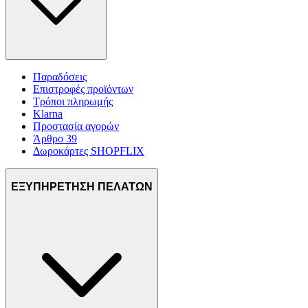
Παραδόσεις
Επιστροφές προϊόντων
Τρόποι πληρωμής
Klarna
Προστασία αγορών
Άρθρο 39
Δωροκάρτες SHOPFLIX
ΕΞΥΠΗΡΕΤΗΣΗ ΠΕΛΑΤΩΝ