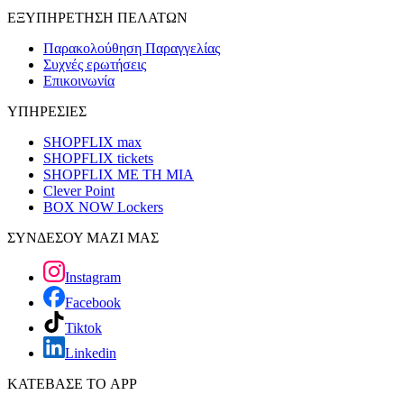
ΕΞΥΠΗΡΕΤΗΣΗ ΠΕΛΑΤΩΝ
Παρακολούθηση Παραγγελίας
Συχνές ερωτήσεις
Επικοινωνία
ΥΠΗΡΕΣΙΕΣ
SHOPFLIX max
SHOPFLIX tickets
SHOPFLIX ΜΕ ΤΗ ΜΙΑ
Clever Point
BOX NOW Lockers
ΣΥΝΔΕΣΟΥ ΜΑΖΙ ΜΑΣ
Instagram
Facebook
Tiktok
Linkedin
ΚΑΤΕΒΑΣΕ ΤΟ APP