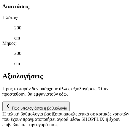
Διαστάσεις
μας και την ανάπτυξη προϊόντων. Επίσης, κοινοποιούμε
πληροφορίες σχετικά με την από μέρους σας χρήση της
τοποθεσίας μας στους συνεργάτες μέσων κοινωνικής
Πλάτος
:
δικτύωσης, διαφημίσεων και ανάλυσης.
200
cm
Μήκος
:
200
cm
Αξιολογήσεις
Προς το παρόν δεν υπάρχουν άλλες αξιολογήσεις. Όταν
προστεθούν, θα εμφανιστούν εδώ.
Πώς υπολογίζεται η βαθμολογία
Η τελική βαθμολογία βασίζεται αποκλειστικά σε κριτικές χρηστών
που έχουν πραγματοποιήσει αγορά μέσω SHOPFLIX ή έχουν
επιβεβαιώσει την αγορά τους.