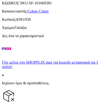
ΚΩΔΙΚΟΣ SKU
:
SF-101669381
Κατασκευαστής
:
Colore Colori
Κωδικός
:
8391/030
Χρώμα
:
Γαλάζιο
Δες όλα τα χαρακτηριστικά
Γίνε μέλος στο SHOPFLIX max για δωρεάν μεταφορικά για 1
χρόνο!
Ισχύουν όροι & προϋποθέσεις.