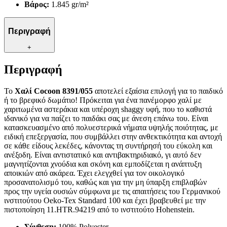
Βάρος:
1.845 gr/m²
Περιγραφή
+
Περιγραφή
Το
Χαλί Cocoon 8391/055
αποτελεί εξαίσια επιλογή για το παιδικό
ή το βρεφικό δωμάτιο! Πρόκειται για ένα πανέμορφο χαλί με
χαριτωμένα αστεράκια και υπέροχη shaggy υφή, που το καθιστά
ιδανικό για να παίζει το παιδάκι σας με άνεση επάνω του. Είναι
κατασκευασμένο από πολυεστερικά νήματα υψηλής ποιότητας, με
ειδική επεξεργασία, που συμβάλλει στην ανθεκτικότητα και αντοχή
σε κάθε είδους λεκέδες, κάνοντας τη συντήρησή του εύκολη και
ανέξοδη. Είναι αντιστατικό και αντιβακτηριδιακό, γι αυτό δεν
μαγνητίζονται χνούδια και σκόνη και εμποδίζεται η ανάπτυξη
αποικιών από ακάρεα. Έχει ελεγχθεί για τον οικολογικό
προσανατολισμό του, καθώς και για την μη ύπαρξη επιβλαβών
προς την υγεία ουσιών σύμφωνα με τις απαιτήσεις του Γερμανικού
ινστιτούτου Oeko-Tex Standard 100 και έχει βραβευθεί με την
πιστοποίηση 11.HTR.94219 από το ινστιτούτο Hohenstein.
Σύνθεση:
100% Polyester