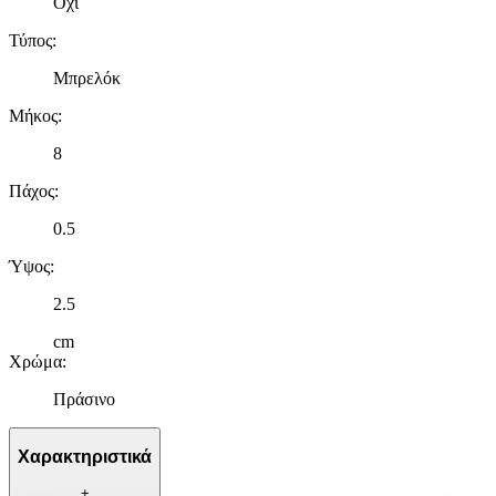
Όχι
Τύπος
:
Μπρελόκ
Μήκος
:
8
Πάχος
:
0.5
Ύψος
:
2.5
cm
Χρώμα
:
Πράσινο
Χαρακτηριστικά
+