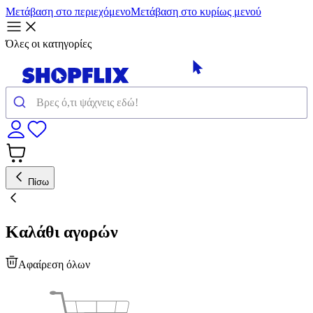
Μετάβαση στο περιεχόμενο
Μετάβαση στο κυρίως μενού
Όλες οι κατηγορίες
Πίσω
Καλάθι αγορών
Αφαίρεση όλων