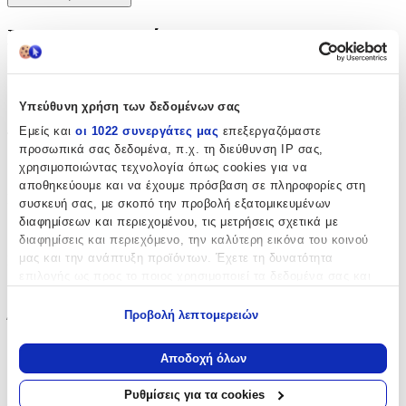
Χαρακτηριστικά
με Κλειδαριά
:
Όχι
Υπεύθυνη χρήση των δεδομένων σας
Εμείς και
οι 1022 συνεργάτες μας
επεξεργαζόμαστε
Τύπος
:
προσωπικά σας δεδομένα, π.χ. τη διεύθυνση IP σας,
χρησιμοποιώντας τεχνολογία όπως cookies για να
Μπρελόκ
αποθηκεύουμε και να έχουμε πρόσβαση σε πληροφορίες στη
Μήκος
:
συσκευή σας, με σκοπό την προβολή εξατομικευμένων
διαφημίσεων και περιεχομένου, τις μετρήσεις σχετικά με
8
διαφημίσεις και περιεχόμενο, την καλύτερη εικόνα του κοινού
μας και την ανάπτυξη προϊόντων. Έχετε τη δυνατότητα
Πάχος
:
επιλογής ως προς το ποιος χρησιμοποιεί τα δεδομένα σας και
0.5
για ποιους σκοπούς.
Προβολή λεπτομερειών
Ύψος
:
Εάν μας επιτρέπετε, θα θέλαμε επίσης:
Να συλλέξουμε πληροφορίες σχετικά με τη γεωγραφική
2.5
Αποδοχή όλων
σας τοποθεσία, οι οποίες μπορεί να είναι ακριβείς σε
cm
απόσταση μερικών μέτρων
Ρυθμίσεις για τα cookies
Χρώμα
:
Να αναγνωρίσουμε τη συσκευή σας σαρώνοντας ενεργά