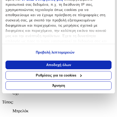
Μεταλλικό
προσωπικά σας δεδομένα, π.χ. τη διεύθυνση IP σας,
χρησιμοποιώντας τεχνολογία όπως cookies για να
Χρώμα
:
αποθηκεύουμε και να έχουμε πρόσβαση σε πληροφορίες στη
συσκευή σας, με σκοπό την προβολή εξατομικευμένων
Ασημί
διαφημίσεων και περιεχομένου, τις μετρήσεις σχετικά με
Κατασκευαστής
:
διαφημίσεις και περιεχόμενο, την καλύτερη εικόνα του κοινού
μας και την ανάπτυξη προϊόντων. Έχετε τη δυνατότητα
Rosso Amante
επιλογής ως προς το ποιος χρησιμοποιεί τα δεδομένα σας και
για ποιους σκοπούς.
Προβολή λεπτομερειών
Χαρακτηριστικά
Εάν μας επιτρέπετε, θα θέλαμε επίσης:
+
Να συλλέξουμε πληροφορίες σχετικά με τη γεωγραφική
Αποδοχή όλων
σας τοποθεσία, οι οποίες μπορεί να είναι ακριβείς σε
Χαρακτηριστικά
απόσταση μερικών μέτρων
Ρυθμίσεις για τα cookies
Να αναγνωρίσουμε τη συσκευή σας σαρώνοντας ενεργά
για συγκεκριμένα χαρακτηριστικά (δακτυλικό αποτύπωμα)
με Κλειδαριά
:
Άρνηση
Μάθετε περισσότερα σχετικά με τον τρόπο επεξεργασίας των
Όχι
προσωπικών σας δεδομένων και καθορίστε τις προτιμήσεις σας
στην
ενότητα “Λεπτομέρειες”
. Μπορείτε να αλλάξετε ή να
Τύπος
:
ανακαλέσετε τη συγκατάθεσή σας ανά πάσα στιγμή από τη
Δήλωση Cookies.
Μπρελόκ