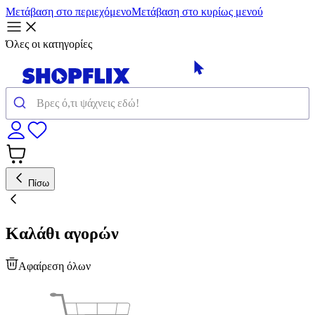
Μετάβαση στο περιεχόμενο
Μετάβαση στο κυρίως μενού
Όλες οι κατηγορίες
Πίσω
Καλάθι αγορών
Αφαίρεση όλων