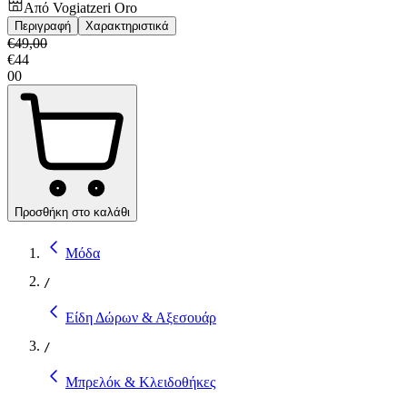
Από
Vogiatzeri Oro
Περιγραφή
Χαρακτηριστικά
€
49,00
€
44
00
Προσθήκη στο καλάθι
Μόδα
/
Είδη Δώρων & Αξεσουάρ
/
Μπρελόκ & Κλειδοθήκες