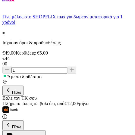
Γίνε μέλος στο SHOPFLIX max για δωρεάν μεταφορικά για 1
χρόνο!
Ισχύουν όροι & προϋποθέσεις.
€
49,00
Κερδίζεις
: €
5,00
€
44
00
Άμεσα διαθέσιμο
Πίσω
Βάλε τον ΤΚ σου
Πλήρωσε όπως σε βολεύει
,
από
€
12,00
/
μήνα
Πίσω