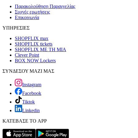
Παρακολούθηση Παραγγελίας
Συχνές ερωτήσεις
Επικοινωνία
ΥΠΗΡΕΣΙΕΣ
SHOPFLIX max
SHOPFLIX tickets
SHOPFLIX ΜΕ ΤΗ ΜΙΑ
Clever Point
BOX NOW Lockers
ΣΥΝΔΕΣΟΥ ΜΑΖΙ ΜΑΣ
Instagram
Facebook
Tiktok
Linkedin
ΚΑΤΕΒΑΣΕ ΤΟ APP