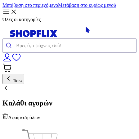
Μετάβαση στο περιεχόμενο
Μετάβαση στο κυρίως μενού
Όλες οι κατηγορίες
Πίσω
Καλάθι αγορών
Αφαίρεση όλων