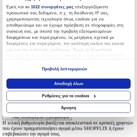
Εμείς και
οι 1022 συνεργάτες μας
επεξεργαζόμαστε
Μπρελόκ
προσωπικά σας δεδομένα, π.χ. τη διεύθυνση IP σας,
Υλικό
:
χρησιμοποιώντας τεχνολογία όπως cookies για να
αποθηκεύουμε και να έχουμε πρόσβαση σε πληροφορίες στη
Μεταλλικό
συσκευή σας, με σκοπό την προβολή εξατομικευμένων
διαφημίσεων και περιεχομένου, τις μετρήσεις σχετικά με
Χρώμα
:
διαφημίσεις και περιεχόμενο, την καλύτερη εικόνα του κοινού
μας και την ανάπτυξη προϊόντων. Έχετε τη δυνατότητα
Πολύχρωμο
επιλογής ως προς το ποιος χρησιμοποιεί τα δεδομένα σας και
Κατασκευαστής
:
για ποιους σκοπούς.
Προβολή λεπτομερειών
OEM
Εάν μας επιτρέπετε, θα θέλαμε επίσης:
Να συλλέξουμε πληροφορίες σχετικά με τη γεωγραφική
Αξιολογήσεις
Αποδοχή όλων
σας τοποθεσία, οι οποίες μπορεί να είναι ακριβείς σε
απόσταση μερικών μέτρων
Ρυθμίσεις για τα cookies
Προς το παρόν δεν υπάρχουν άλλες αξιολογήσεις. Όταν
Να αναγνωρίσουμε τη συσκευή σας σαρώνοντας ενεργά
προστεθούν, θα εμφανιστούν εδώ.
για συγκεκριμένα χαρακτηριστικά (δακτυλικό αποτύπωμα)
Άρνηση
Μάθετε περισσότερα σχετικά με τον τρόπο επεξεργασίας των
Πώς υπολογίζεται η βαθμολογία
προσωπικών σας δεδομένων και καθορίστε τις προτιμήσεις σας
Η τελική βαθμολογία βασίζεται αποκλειστικά σε κριτικές χρηστών
στην
ενότητα “Λεπτομέρειες”
. Μπορείτε να αλλάξετε ή να
που έχουν πραγματοποιήσει αγορά μέσω SHOPFLIX ή έχουν
ανακαλέσετε τη συγκατάθεσή σας ανά πάσα στιγμή από τη
επιβεβαιώσει την αγορά τους.