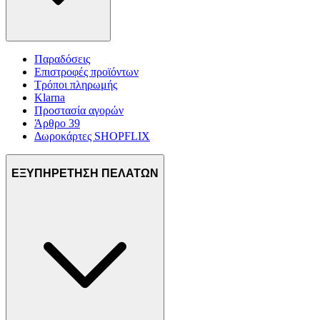
Παραδόσεις
Επιστροφές προϊόντων
Τρόποι πληρωμής
Klarna
Προστασία αγορών
Άρθρο 39
Δωροκάρτες SHOPFLIX
ΕΞΥΠΗΡΕΤΗΣΗ ΠΕΛΑΤΩΝ