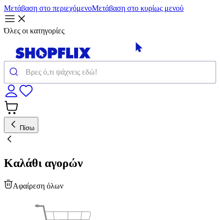
Μετάβαση στο περιεχόμενο
Μετάβαση στο κυρίως μενού
Όλες οι κατηγορίες
Πίσω
Καλάθι αγορών
Αφαίρεση όλων