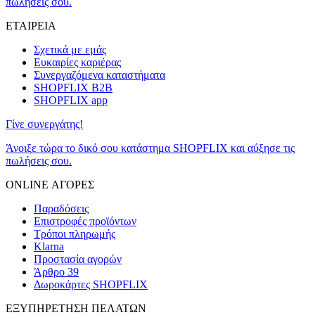
πωλήσεις σου.
ΕΤΑΙΡΕΙΑ
Σχετικά με εμάς
Ευκαιρίες καριέρας
Συνεργαζόμενα καταστήματα
SHOPFLIX B2B
SHOPFLIX app
Γίνε συνεργάτης!
Άνοιξε τώρα το δικό σου κατάστημα SHOPFLIX και αύξησε τις
πωλήσεις σου.
ONLINE ΑΓΟΡΕΣ
Παραδόσεις
Επιστροφές προϊόντων
Τρόποι πληρωμής
Klarna
Προστασία αγορών
Άρθρο 39
Δωροκάρτες SHOPFLIX
ΕΞΥΠΗΡΕΤΗΣΗ ΠΕΛΑΤΩΝ