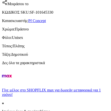
Μοιράσου το
ΚΩΔΙΚΟΣ SKU
:
SF-101645330
Κατασκευαστής
:
Pf Concept
Χρώμα
:
Πράσινο
Φύλο
:
Unisex
Τύπος
:
Πλάτης
Τάξη
:
Δημοτικού
Δες όλα τα χαρακτηριστικά
Γίνε μέλος στο SHOPFLIX max για δωρεάν μεταφορικά για 1
χρόνο!