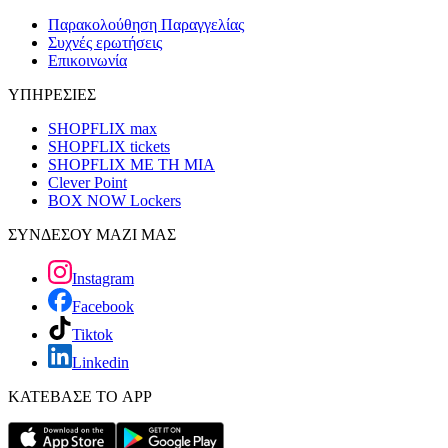
Παρακολούθηση Παραγγελίας
Συχνές ερωτήσεις
Επικοινωνία
ΥΠΗΡΕΣΙΕΣ
SHOPFLIX max
SHOPFLIX tickets
SHOPFLIX ΜΕ ΤΗ ΜΙΑ
Clever Point
BOX NOW Lockers
ΣΥΝΔΕΣΟΥ ΜΑΖΙ ΜΑΣ
Instagram
Facebook
Tiktok
Linkedin
ΚΑΤΕΒΑΣΕ ΤΟ APP