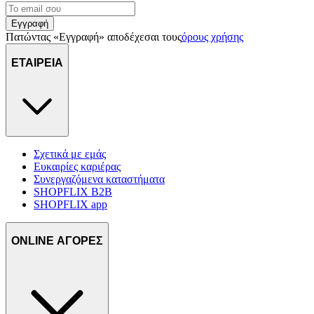
μας και την ανάπτυξη προϊόντων. Επίσης, κοινοποιούμε
πληροφορίες σχετικά με την από μέρους σας χρήση της
Εγγραφή
τοποθεσίας μας στους συνεργάτες μέσων κοινωνικής
Πατώντας «Εγγραφή» αποδέχεσαι τους
όρους χρήσης
δικτύωσης, διαφημίσεων και ανάλυσης.
ΕΤΑΙΡΕΙΑ
Σχετικά με εμάς
Ευκαιρίες καριέρας
Συνεργαζόμενα καταστήματα
SHOPFLIX B2B
SHOPFLIX app
ONLINE ΑΓΟΡΕΣ