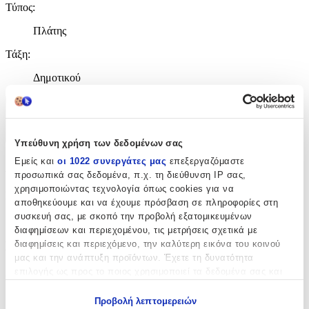
Τύπος
:
Πλάτης
Τάξη
:
Δημοτικού
Χαρακτηριστικά
+
Υπεύθυνη χρήση των δεδομένων σας
Εμείς και
οι 1022 συνεργάτες μας
επεξεργαζόμαστε
Χαρακτηριστικά
προσωπικά σας δεδομένα, π.χ. τη διεύθυνση IP σας,
χρησιμοποιώντας τεχνολογία όπως cookies για να
Κατασκευαστής
:
αποθηκεύουμε και να έχουμε πρόσβαση σε πληροφορίες στη
συσκευή σας, με σκοπό την προβολή εξατομικευμένων
Pf Concept
διαφημίσεων και περιεχομένου, τις μετρήσεις σχετικά με
Βασικά Χαρακτηριστικά
διαφημίσεις και περιεχόμενο, την καλύτερη εικόνα του κοινού
μας και την ανάπτυξη προϊόντων. Έχετε τη δυνατότητα
επιλογής ως προς το ποιος χρησιμοποιεί τα δεδομένα σας και
Χρώμα
:
για ποιους σκοπούς.
Πράσινο
Προβολή λεπτομερειών