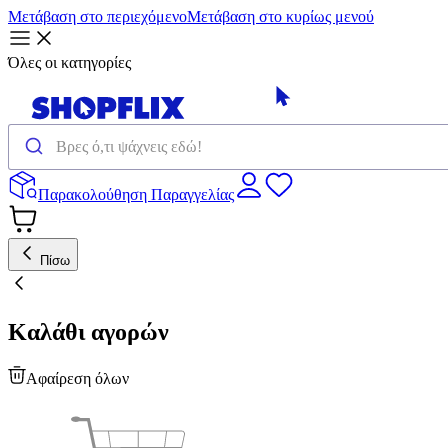
Μετάβαση στο περιεχόμενο
Μετάβαση στο κυρίως μενού
Όλες οι κατηγορίες
Παρακολούθηση Παραγγελίας
Πίσω
Καλάθι αγορών
Αφαίρεση όλων