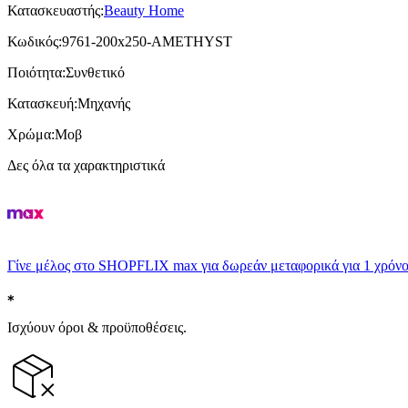
Κατασκευαστής
:
Beauty Home
Κωδικός
:
9761-200x250-AMETHYST
Ποιότητα
:
Συνθετικό
Κατασκευή
:
Μηχανής
Χρώμα
:
Μοβ
Δες όλα τα χαρακτηριστικά
Γίνε μέλος στο SHOPFLIX max για δωρεάν μεταφορικά για 1 χρόνο
Ισχύουν όροι & προϋποθέσεις.