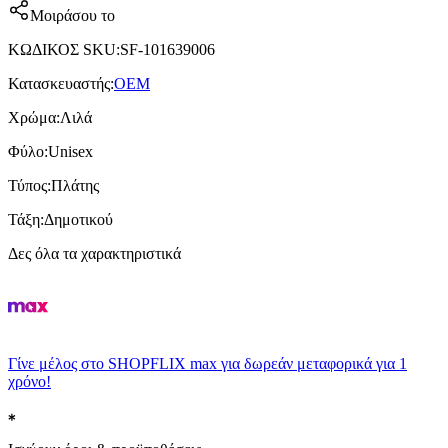
Μοιράσου το
ΚΩΔΙΚΟΣ SKU
:
SF-101639006
Κατασκευαστής
:
OEM
Χρώμα
:
Λιλά
Φύλο
:
Unisex
Τύπος
:
Πλάτης
Τάξη
:
Δημοτικού
Δες όλα τα χαρακτηριστικά
Γίνε μέλος στο SHOPFLIX max για δωρεάν μεταφορικά για 1
χρόνο!