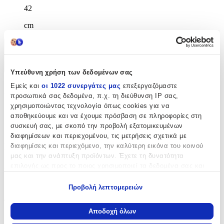
42
cm
Χαρακτηριστικά
+
Υπεύθυνη χρήση των δεδομένων σας
Εμείς και
οι 1022 συνεργάτες μας
επεξεργαζόμαστε
Χαρακτηριστικά
προσωπικά σας δεδομένα, π.χ. τη διεύθυνση IP σας,
χρησιμοποιώντας τεχνολογία όπως cookies για να
Κατασκευαστής
:
αποθηκεύουμε και να έχουμε πρόσβαση σε πληροφορίες στη
συσκευή σας, με σκοπό την προβολή εξατομικευμένων
OEM
διαφημίσεων και περιεχομένου, τις μετρήσεις σχετικά με
Βασικά Χαρακτηριστικά
διαφημίσεις και περιεχόμενο, την καλύτερη εικόνα του κοινού
μας και την ανάπτυξη προϊόντων. Έχετε τη δυνατότητα
επιλογής ως προς το ποιος χρησιμοποιεί τα δεδομένα σας και
Χρώμα
:
για ποιους σκοπούς.
Λιλά
Προβολή λεπτομερειών
Εάν μας επιτρέπετε, θα θέλαμε επίσης:
Φύλο
:
Να συλλέξουμε πληροφορίες σχετικά με τη γεωγραφική
Αποδοχή όλων
Unisex
σας τοποθεσία, οι οποίες μπορεί να είναι ακριβείς σε