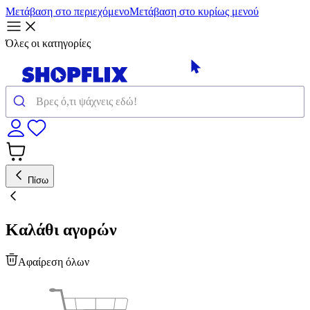
Μετάβαση στο περιεχόμενο
Μετάβαση στο κυρίως μενού
Όλες οι κατηγορίες
Πίσω
Καλάθι αγορών
Αφαίρεση όλων