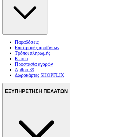
Παραδόσεις
Επιστροφές προϊόντων
Τρόποι πληρωμής
Klarna
Προστασία αγορών
Άρθρο 39
Δωροκάρτες SHOPFLIX
ΕΞΥΠΗΡΕΤΗΣΗ ΠΕΛΑΤΩΝ