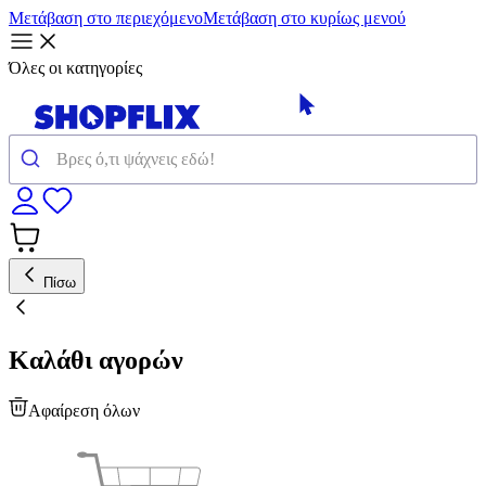
Μετάβαση στο περιεχόμενο
Μετάβαση στο κυρίως μενού
Όλες οι κατηγορίες
Πίσω
Καλάθι αγορών
Αφαίρεση όλων