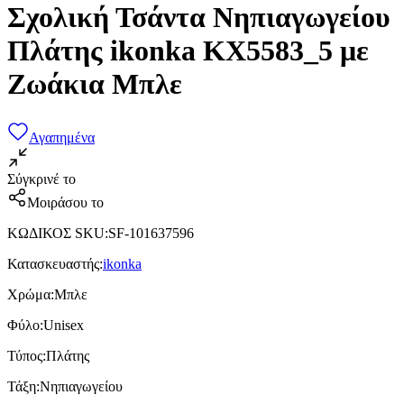
Σχολική Τσάντα Νηπιαγωγείου
Πλάτης ikonka KX5583_5 με
Ζωάκια Μπλε
Αγαπημένα
Σύγκρινέ το
Μοιράσου το
ΚΩΔΙΚΟΣ SKU
:
SF-101637596
Κατασκευαστής
:
ikonka
Χρώμα
:
Μπλε
Φύλο
:
Unisex
Τύπος
:
Πλάτης
Τάξη
:
Νηπιαγωγείου