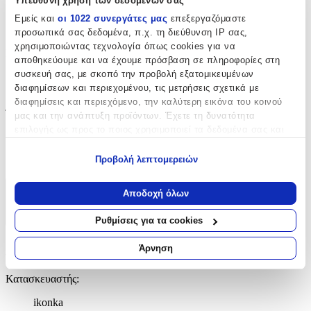
Υπεύθυνη χρήση των δεδομένων σας
34
Εμείς και
οι 1022 συνεργάτες μας
επεξεργαζόμαστε
προσωπικά σας δεδομένα, π.χ. τη διεύθυνση IP σας,
cm
χρησιμοποιώντας τεχνολογία όπως cookies για να
Πλάτος
:
αποθηκεύουμε και να έχουμε πρόσβαση σε πληροφορίες στη
συσκευή σας, με σκοπό την προβολή εξατομικευμένων
10
διαφημίσεων και περιεχομένου, τις μετρήσεις σχετικά με
cm
διαφημίσεις και περιεχόμενο, την καλύτερη εικόνα του κοινού
Ύψος
:
μας και την ανάπτυξη προϊόντων. Έχετε τη δυνατότητα
επιλογής ως προς το ποιος χρησιμοποιεί τα δεδομένα σας και
34
για ποιους σκοπούς.
cm
Προβολή λεπτομερειών
Εάν μας επιτρέπετε, θα θέλαμε επίσης:
Να συλλέξουμε πληροφορίες σχετικά με τη γεωγραφική
Αποδοχή όλων
Χαρακτηριστικά
σας τοποθεσία, οι οποίες μπορεί να είναι ακριβείς σε
απόσταση μερικών μέτρων
+
Ρυθμίσεις για τα cookies
Να αναγνωρίσουμε τη συσκευή σας σαρώνοντας ενεργά
για συγκεκριμένα χαρακτηριστικά (δακτυλικό αποτύπωμα)
Χαρακτηριστικά
Άρνηση
Μάθετε περισσότερα σχετικά με τον τρόπο επεξεργασίας των
προσωπικών σας δεδομένων και καθορίστε τις προτιμήσεις σας
Κατασκευαστής
:
στην
ενότητα “Λεπτομέρειες”
. Μπορείτε να αλλάξετε ή να
ανακαλέσετε τη συγκατάθεσή σας ανά πάσα στιγμή από τη
ikonka