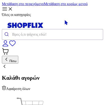
Μετάβαση στο περιεχόμενο
Μετάβαση στο κυρίως μενού
Όλες οι κατηγορίες
Πίσω
Καλάθι αγορών
Αφαίρεση όλων