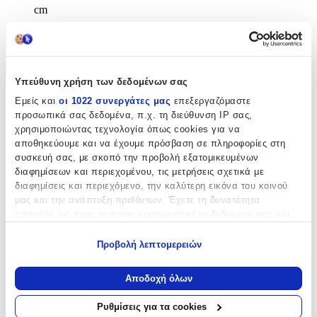
cm
Χαρακτηριστικά
+
Υπεύθυνη χρήση των δεδομένων σας
Χαρακτηριστικά
Εμείς και
οι 1022 συνεργάτες μας
επεξεργαζόμαστε
προσωπικά σας δεδομένα, π.χ. τη διεύθυνση IP σας,
χρησιμοποιώντας τεχνολογία όπως cookies για να
Κατασκευαστής
:
αποθηκεύουμε και να έχουμε πρόσβαση σε πληροφορίες στη
OEM
συσκευή σας, με σκοπό την προβολή εξατομικευμένων
διαφημίσεων και περιεχομένου, τις μετρήσεις σχετικά με
Βασικά Χαρακτηριστικά
διαφημίσεις και περιεχόμενο, την καλύτερη εικόνα του κοινού
μας και την ανάπτυξη προϊόντων. Έχετε τη δυνατότητα
Χρώμα
:
επιλογής ως προς το ποιος χρησιμοποιεί τα δεδομένα σας και
για ποιους σκοπούς.
Μπλε
Προβολή λεπτομερειών
Εάν μας επιτρέπετε, θα θέλαμε επίσης:
Φύλο
:
Να συλλέξουμε πληροφορίες σχετικά με τη γεωγραφική
Αποδοχή όλων
Αγόρι
σας τοποθεσία, οι οποίες μπορεί να είναι ακριβείς σε
απόσταση μερικών μέτρων
Τύπος
:
Ρυθμίσεις για τα cookies
Να αναγνωρίσουμε τη συσκευή σας σαρώνοντας ενεργά