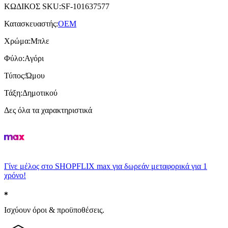
ΚΩΔΙΚΟΣ SKU
:
SF-101637577
Κατασκευαστής
:
OEM
Χρώμα
:
Μπλε
Φύλο
:
Αγόρι
Τύπος
:
Ώμου
Τάξη
:
Δημοτικού
Δες όλα τα χαρακτηριστικά
Γίνε μέλος στο SHOPFLIX max για δωρεάν μεταφορικά για 1
χρόνο!
Ισχύουν όροι & προϋποθέσεις.