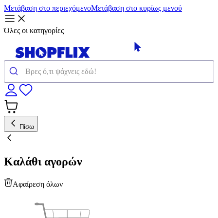
Μετάβαση στο περιεχόμενο
Μετάβαση στο κυρίως μενού
Όλες οι κατηγορίες
Πίσω
Καλάθι αγορών
Αφαίρεση όλων