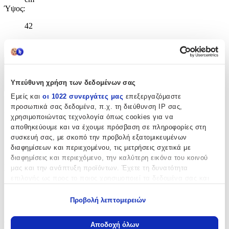
Ύψος
:
42
cm
Χαρακτηριστικά
Υπεύθυνη χρήση των δεδομένων σας
+
Εμείς και
οι 1022 συνεργάτες μας
επεξεργαζόμαστε
Χαρακτηριστικά
προσωπικά σας δεδομένα, π.χ. τη διεύθυνση IP σας,
χρησιμοποιώντας τεχνολογία όπως cookies για να
αποθηκεύουμε και να έχουμε πρόσβαση σε πληροφορίες στη
Κατασκευαστής
:
συσκευή σας, με σκοπό την προβολή εξατομικευμένων
διαφημίσεων και περιεχομένου, τις μετρήσεις σχετικά με
Spiderman
διαφημίσεις και περιεχόμενο, την καλύτερη εικόνα του κοινού
Βασικά Χαρακτηριστικά
μας και την ανάπτυξη προϊόντων. Έχετε τη δυνατότητα
επιλογής ως προς το ποιος χρησιμοποιεί τα δεδομένα σας και
Χρώμα
:
για ποιους σκοπούς.
Προβολή λεπτομερειών
Μαύρο
Εάν μας επιτρέπετε, θα θέλαμε επίσης:
Να συλλέξουμε πληροφορίες σχετικά με τη γεωγραφική
Φύλο
:
Αποδοχή όλων