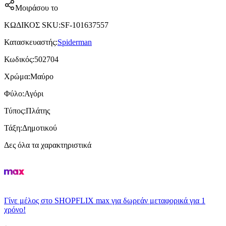
Μοιράσου το
ΚΩΔΙΚΟΣ SKU
:
SF-101637557
Κατασκευαστής
:
Spiderman
Κωδικός
:
502704
Χρώμα
:
Μαύρο
Φύλο
:
Αγόρι
Τύπος
:
Πλάτης
Τάξη
:
Δημοτικού
Δες όλα τα χαρακτηριστικά
Γίνε μέλος στο SHOPFLIX max για δωρεάν μεταφορικά για 1
χρόνο!