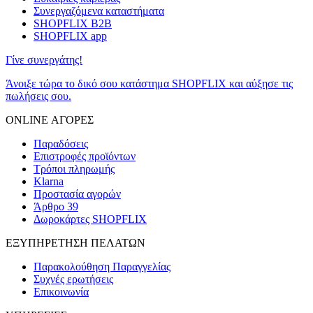
Συνεργαζόμενα καταστήματα
SHOPFLIX B2B
SHOPFLIX app
Γίνε συνεργάτης!
Άνοιξε τώρα το δικό σου κατάστημα SHOPFLIX και αύξησε τις
πωλήσεις σου.
ONLINE ΑΓΟΡΕΣ
Παραδόσεις
Επιστροφές προϊόντων
Τρόποι πληρωμής
Klarna
Προστασία αγορών
Άρθρο 39
Δωροκάρτες SHOPFLIX
ΕΞΥΠΗΡΕΤΗΣΗ ΠΕΛΑΤΩΝ
Παρακολούθηση Παραγγελίας
Συχνές ερωτήσεις
Επικοινωνία