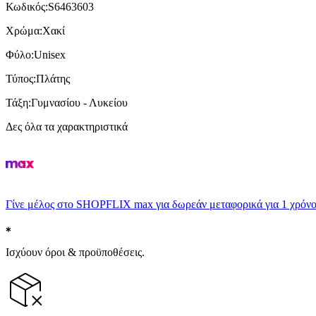
Κωδικός
:
S6463603
Χρώμα
:
Χακί
Φύλο
:
Unisex
Τύπος
:
Πλάτης
Τάξη
:
Γυμνασίου - Λυκείου
Δες όλα τα χαρακτηριστικά
Γίνε μέλος στο SHOPFLIX max για δωρεάν μεταφορικά για 1 χρόνο
Ισχύουν όροι & προϋποθέσεις.