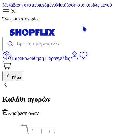
Μετάβαση στο περιεχόμενο
Μετάβαση στο κυρίως μενού
Όλες οι κατηγορίες
Παρακολούθηση Παραγγελίας
Πίσω
Καλάθι αγορών
Αφαίρεση όλων