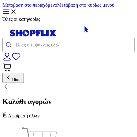
Μετάβαση στο περιεχόμενο
Μετάβαση στο κυρίως μενού
Όλες οι κατηγορίες
Πίσω
Καλάθι αγορών
Αφαίρεση όλων