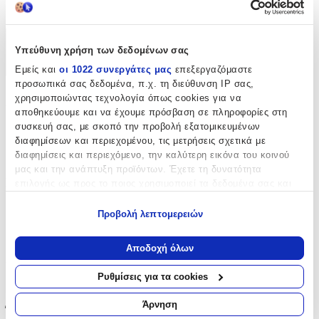
cm
Χαρακτηριστικά
Υπεύθυνη χρήση των δεδομένων σας
Εμείς και
οι 1022 συνεργάτες μας
επεξεργαζόμαστε
+
προσωπικά σας δεδομένα, π.χ. τη διεύθυνση IP σας,
Χαρακτηριστικά
χρησιμοποιώντας τεχνολογία όπως cookies για να
αποθηκεύουμε και να έχουμε πρόσβαση σε πληροφορίες στη
συσκευή σας, με σκοπό την προβολή εξατομικευμένων
Κατασκευαστής
:
διαφημίσεων και περιεχομένου, τις μετρήσεις σχετικά με
OEM
διαφημίσεις και περιεχόμενο, την καλύτερη εικόνα του κοινού
μας και την ανάπτυξη προϊόντων. Έχετε τη δυνατότητα
Βασικά Χαρακτηριστικά
επιλογής ως προς το ποιος χρησιμοποιεί τα δεδομένα σας και
για ποιους σκοπούς.
Ποιότητα
:
Προβολή λεπτομερειών
Εάν μας επιτρέπετε, θα θέλαμε επίσης:
Μάλλινο
Να συλλέξουμε πληροφορίες σχετικά με τη γεωγραφική
Αποδοχή όλων
σας τοποθεσία, οι οποίες μπορεί να είναι ακριβείς σε
Χρώμα
:
απόσταση μερικών μέτρων
Ρυθμίσεις για τα cookies
Πράσινο
Να αναγνωρίσουμε τη συσκευή σας σαρώνοντας ενεργά
για συγκεκριμένα χαρακτηριστικά (δακτυλικό αποτύπωμα)
Άρνηση
Έξτρα Χαρακτηριστικά
Μάθετε περισσότερα σχετικά με τον τρόπο επεξεργασίας των