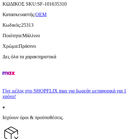
ΚΩΔΙΚΟΣ SKU
:
SF-101635310
Κατασκευαστής
:
OEM
Κωδικός
:
25313
Ποιότητα
:
Μάλλινο
Χρώμα
:
Πράσινο
Δες όλα τα χαρακτηριστικά
Γίνε μέλος στο SHOPFLIX max για δωρεάν μεταφορικά για 1
χρόνο!
Ισχύουν όροι & προϋποθέσεις.