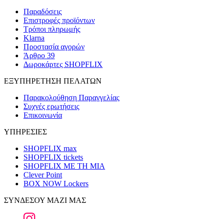
Παραδόσεις
Επιστροφές προϊόντων
Τρόποι πληρωμής
Klarna
Προστασία αγορών
Άρθρο 39
Δωροκάρτες SHOPFLIX
ΕΞΥΠΗΡΕΤΗΣΗ ΠΕΛΑΤΩΝ
Παρακολούθηση Παραγγελίας
Συχνές ερωτήσεις
Επικοινωνία
ΥΠΗΡΕΣΙΕΣ
SHOPFLIX max
SHOPFLIX tickets
SHOPFLIX ΜΕ ΤΗ ΜΙΑ
Clever Point
BOX NOW Lockers
ΣΥΝΔΕΣΟΥ ΜΑΖΙ ΜΑΣ