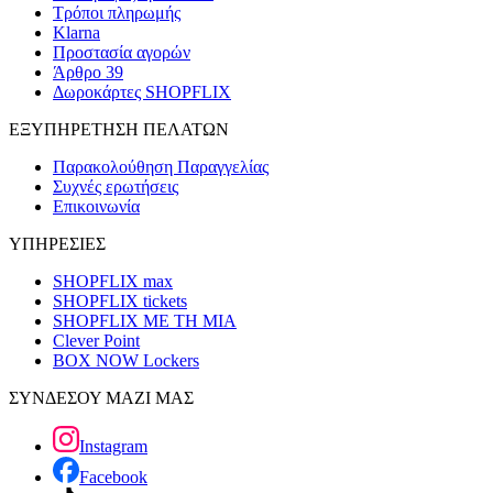
Τρόποι πληρωμής
Klarna
Προστασία αγορών
Άρθρο 39
Δωροκάρτες SHOPFLIX
ΕΞΥΠΗΡΕΤΗΣΗ ΠΕΛΑΤΩΝ
Παρακολούθηση Παραγγελίας
Συχνές ερωτήσεις
Επικοινωνία
ΥΠΗΡΕΣΙΕΣ
SHOPFLIX max
SHOPFLIX tickets
SHOPFLIX ΜΕ ΤΗ ΜΙΑ
Clever Point
BOX NOW Lockers
ΣΥΝΔΕΣΟΥ ΜΑΖΙ ΜΑΣ
Instagram
Facebook