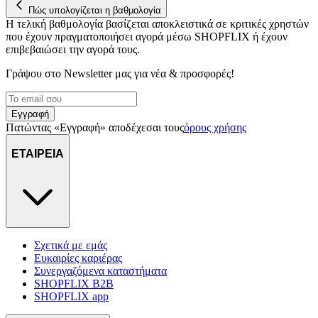
στη συσκευή σας, με σκοπό την προβολή εξατομικευμένων
Πώς υπολογίζεται η βαθμολογία
διαφημίσεων και περιεχομένου, τις μετρήσεις σχετικά με
Η τελική βαθμολογία βασίζεται αποκλειστικά σε κριτικές χρηστών
διαφημίσεις και περιεχόμενο, την καλύτερη εικόνα του κοινού
που έχουν πραγματοποιήσει αγορά μέσω SHOPFLIX ή έχουν
μας και την ανάπτυξη προϊόντων. Επίσης, κοινοποιούμε
επιβεβαιώσει την αγορά τους.
πληροφορίες σχετικά με την από μέρους σας χρήση της
Γράψου στο Νewsletter μας για νέα & προσφορές!
τοποθεσίας μας στους συνεργάτες μέσων κοινωνικής
δικτύωσης, διαφημίσεων και ανάλυσης.
Εγγραφή
Πατώντας «Εγγραφή» αποδέχεσαι τους
όρους χρήσης
ΕΤΑΙΡΕΙΑ
Σχετικά με εμάς
Ευκαιρίες καριέρας
Συνεργαζόμενα καταστήματα
SHOPFLIX B2B
SHOPFLIX app