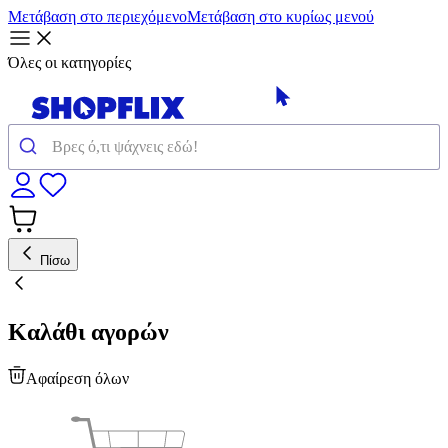
Μετάβαση στο περιεχόμενο
Μετάβαση στο κυρίως μενού
Όλες οι κατηγορίες
Πίσω
Καλάθι αγορών
Αφαίρεση όλων