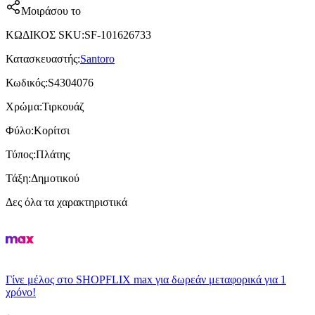
Μοιράσου το
ΚΩΔΙΚΟΣ SKU
:
SF-101626733
Κατασκευαστής
:
Santoro
Κωδικός
:
S4304076
Χρώμα
:
Τιρκουάζ
Φύλο
:
Κορίτσι
Τύπος
:
Πλάτης
Τάξη
:
Δημοτικού
Δες όλα τα χαρακτηριστικά
Γίνε μέλος στο SHOPFLIX max για δωρεάν μεταφορικά για 1
χρόνο!