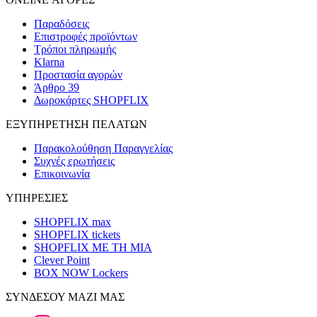
Παραδόσεις
Επιστροφές προϊόντων
Τρόποι πληρωμής
Klarna
Προστασία αγορών
Άρθρο 39
Δωροκάρτες SHOPFLIX
ΕΞΥΠΗΡΕΤΗΣΗ ΠΕΛΑΤΩΝ
Παρακολούθηση Παραγγελίας
Συχνές ερωτήσεις
Επικοινωνία
ΥΠΗΡΕΣΙΕΣ
SHOPFLIX max
SHOPFLIX tickets
SHOPFLIX ΜΕ ΤΗ ΜΙΑ
Clever Point
BOX NOW Lockers
ΣΥΝΔΕΣΟΥ ΜΑΖΙ ΜΑΣ