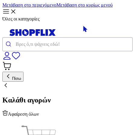
Μετάβαση στο περιεχόμενο
Μετάβαση στο κυρίως μενού
Όλες οι κατηγορίες
Πίσω
Καλάθι αγορών
Αφαίρεση όλων