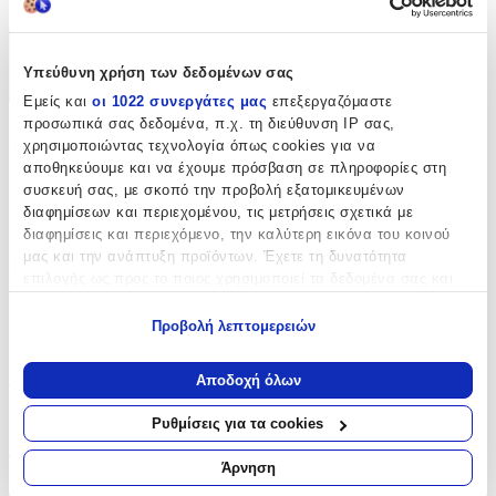
Χαρακτηριστικά
Υπεύθυνη χρήση των δεδομένων σας
+
Εμείς και
οι 1022 συνεργάτες μας
επεξεργαζόμαστε
προσωπικά σας δεδομένα, π.χ. τη διεύθυνση IP σας,
Χαρακτηριστικά
χρησιμοποιώντας τεχνολογία όπως cookies για να
αποθηκεύουμε και να έχουμε πρόσβαση σε πληροφορίες στη
Κατασκευαστής
:
συσκευή σας, με σκοπό την προβολή εξατομικευμένων
διαφημίσεων και περιεχομένου, τις μετρήσεις σχετικά με
Santoro
διαφημίσεις και περιεχόμενο, την καλύτερη εικόνα του κοινού
μας και την ανάπτυξη προϊόντων. Έχετε τη δυνατότητα
Βασικά Χαρακτηριστικά
επιλογής ως προς το ποιος χρησιμοποιεί τα δεδομένα σας και
για ποιους σκοπούς.
Χρώμα
:
Προβολή λεπτομερειών
Εάν μας επιτρέπετε, θα θέλαμε επίσης:
Τιρκουάζ
Να συλλέξουμε πληροφορίες σχετικά με τη γεωγραφική
Αποδοχή όλων
Φύλο
:
σας τοποθεσία, οι οποίες μπορεί να είναι ακριβείς σε
απόσταση μερικών μέτρων
Κορίτσι
Ρυθμίσεις για τα cookies
Να αναγνωρίσουμε τη συσκευή σας σαρώνοντας ενεργά
για συγκεκριμένα χαρακτηριστικά (δακτυλικό αποτύπωμα)
Τύπος
:
Άρνηση
Μάθετε περισσότερα σχετικά με τον τρόπο επεξεργασίας των