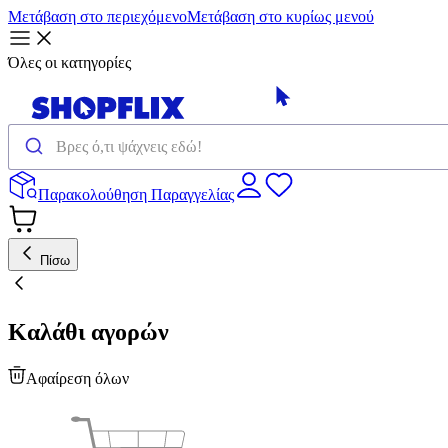
Μετάβαση στο περιεχόμενο
Μετάβαση στο κυρίως μενού
Όλες οι κατηγορίες
Παρακολούθηση Παραγγελίας
Πίσω
Καλάθι αγορών
Αφαίρεση όλων