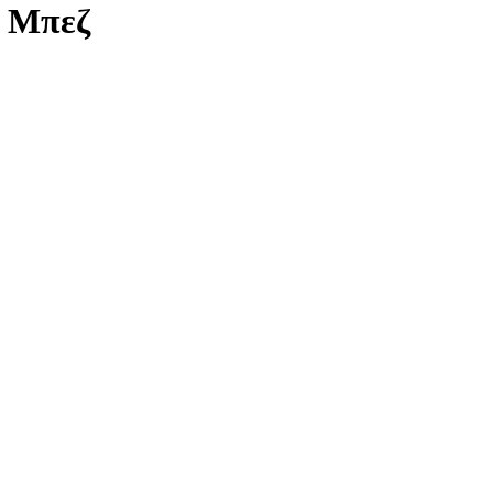
m Μπεζ