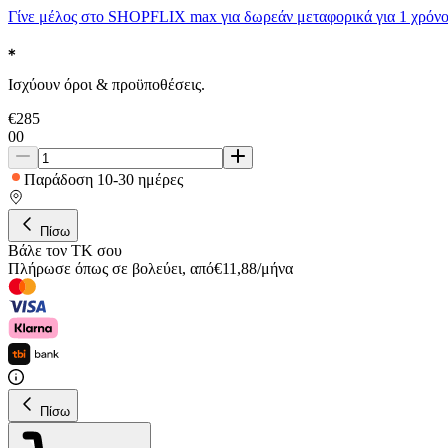
Γίνε μέλος στο SHOPFLIX max για δωρεάν μεταφορικά για 1 χρόνο
Ισχύουν όροι & προϋποθέσεις.
€
285
00
Παράδοση 10-30 ημέρες
Πίσω
Βάλε τον ΤΚ σου
Πλήρωσε όπως σε βολεύει
,
από
€
11,88
/
μήνα
Πίσω