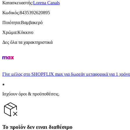
Κατασκευαστής
:
Lorena Canals
Κωδικός
:
8435392620895
Ποιότητα
:
Βαμβακερό
Χρώμα
:
Κόκκινο
Δες όλα τα χαρακτηριστικά
Γίνε μέλος στο SHOPFLIX max για δωρεάν μεταφορικά για 1 χρόνο
Ισχύουν όροι & προϋποθέσεις.
Το προϊόν δεν ειναι διαθέσιμο