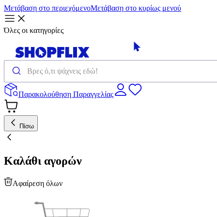
Μετάβαση στο περιεχόμενο
Μετάβαση στο κυρίως μενού
Όλες οι κατηγορίες
Παρακολούθηση Παραγγελίας
Πίσω
Καλάθι αγορών
Αφαίρεση όλων