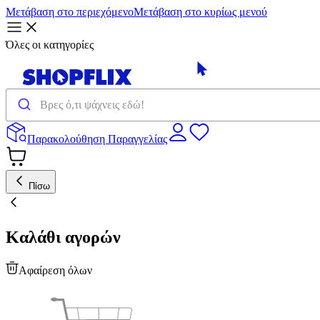
Μετάβαση στο περιεχόμενο
Μετάβαση στο κυρίως μενού
Όλες οι κατηγορίες
Παρακολούθηση Παραγγελίας
Πίσω
Καλάθι αγορών
Αφαίρεση όλων