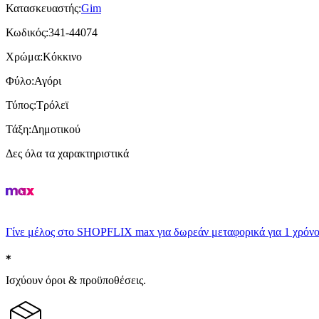
Κατασκευαστής
:
Gim
Κωδικός
:
341-44074
Χρώμα
:
Κόκκινο
Φύλο
:
Αγόρι
Τύπος
:
Τρόλεϊ
Τάξη
:
Δημοτικού
Δες όλα τα χαρακτηριστικά
Γίνε μέλος στο SHOPFLIX max για δωρεάν μεταφορικά για 1 χρόνο
Ισχύουν όροι & προϋποθέσεις.