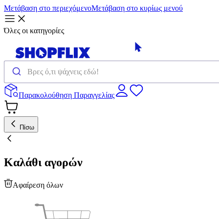
Μετάβαση στο περιεχόμενο
Μετάβαση στο κυρίως μενού
Όλες οι κατηγορίες
Παρακολούθηση Παραγγελίας
Πίσω
Καλάθι αγορών
Αφαίρεση όλων