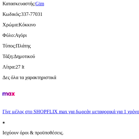
Κατασκευαστής
:
Gim
Κωδικός
:
337-77031
Χρώμα
:
Κόκκινο
Φύλο
:
Αγόρι
Τύπος
:
Πλάτης
Τάξη
:
Δημοτικού
Λίτρα
:
27 lt
Δες όλα τα χαρακτηριστικά
Γίνε μέλος στο SHOPFLIX max για δωρεάν μεταφορικά για 1 χρόνο
Ισχύουν όροι & προϋποθέσεις.