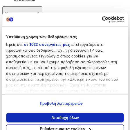
Χαρακτηριστικά
+
Χαρακτηριστικά
Υπεύθυνη χρήση των δεδομένων σας
Εμείς και
οι 1022 συνεργάτες μας
επεξεργαζόμαστε
Θέμα
:
προσωπικά σας δεδομένα, π.χ. τη διεύθυνση IP σας,
χρησιμοποιώντας τεχνολογία όπως cookies για να
Μηχανές
αποθηκεύουμε και να έχουμε πρόσβαση σε πληροφορίες στη
συσκευή σας, με σκοπό την προβολή εξατομικευμένων
Τύπος
:
διαφημίσεων και περιεχομένου, τις μετρήσεις σχετικά με
Μπρελόκ
διαφημίσεις και περιεχόμενο, την καλύτερη εικόνα του κοινού
μας και την ανάπτυξη προϊόντων. Έχετε τη δυνατότητα
Υλικό
:
επιλογής ως προς το ποιος χρησιμοποιεί τα δεδομένα σας και
για ποιους σκοπούς.
Μεταλλικό
Προβολή λεπτομερειών
Χρώμα
:
Εάν μας επιτρέπετε, θα θέλαμε επίσης:
Να συλλέξουμε πληροφορίες σχετικά με τη γεωγραφική
Ασημί
Αποδοχή όλων
σας τοποθεσία, οι οποίες μπορεί να είναι ακριβείς σε
απόσταση μερικών μέτρων
Κατασκευαστής
:
Ρυθμίσεις για τα cookies