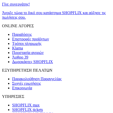
Γίνε συνεργάτης!
Άνοιξε τώρα το δικό σου κατάστημα SHOPFLIX και αύξησε τις
πωλήσεις σου.
ONLINE ΑΓΟΡΕΣ
Παραδόσεις
Επιστροφές προϊόντων
Τρόποι πληρωμής
Klarna
Προστασία αγορών
Άρθρο 39
Δωροκάρτες SHOPFLIX
ΕΞΥΠΗΡΕΤΗΣΗ ΠΕΛΑΤΩΝ
Παρακολούθηση Παραγγελίας
Συχνές ερωτήσεις
Επικοινωνία
ΥΠΗΡΕΣΙΕΣ
SHOPFLIX max
SHOPFLIX tickets