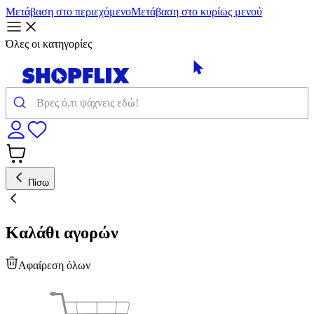
Μετάβαση στο περιεχόμενο
Μετάβαση στο κυρίως μενού
Όλες οι κατηγορίες
Πίσω
Καλάθι αγορών
Αφαίρεση όλων