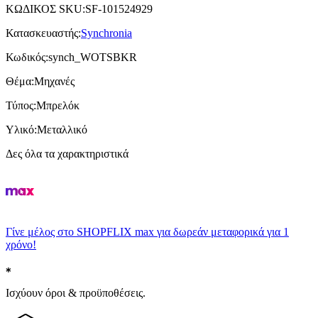
ΚΩΔΙΚΟΣ SKU
:
SF-101524929
Κατασκευαστής
:
Synchronia
Κωδικός
:
synch_WOTSBKR
Θέμα
:
Μηχανές
Τύπος
:
Μπρελόκ
Υλικό
:
Μεταλλικό
Δες όλα τα χαρακτηριστικά
Γίνε μέλος στο SHOPFLIX max για δωρεάν μεταφορικά για 1
χρόνο!
Ισχύουν όροι & προϋποθέσεις.