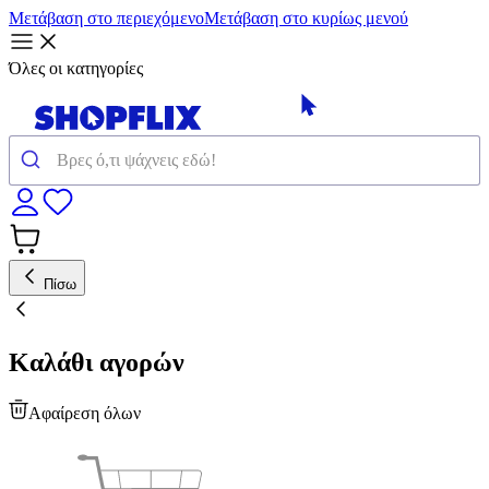
Μετάβαση στο περιεχόμενο
Μετάβαση στο κυρίως μενού
Όλες οι κατηγορίες
Πίσω
Καλάθι αγορών
Αφαίρεση όλων