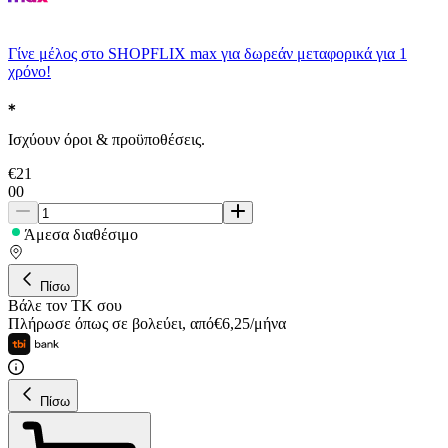
Γίνε μέλος στο SHOPFLIX max για δωρεάν μεταφορικά για 1
χρόνο!
Ισχύουν όροι & προϋποθέσεις.
€
21
00
Άμεσα διαθέσιμο
Πίσω
Βάλε τον ΤΚ σου
Πλήρωσε όπως σε βολεύει
,
από
€
6,25
/
μήνα
Πίσω