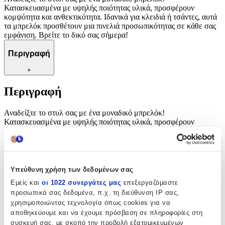
Κατασκευασμένα με υψηλής ποιότητας υλικά, προσφέρουν
κομψότητα και ανθεκτικότητα. Ιδανικά για κλειδιά ή τσάντες, αυτά
τα μπρελόκ προσθέτουν μια πινελιά προσωπικότητας σε κάθε σας
εμφάνιση. Βρείτε το δικό σας σήμερα!
Περιγραφή
+
Περιγραφή
Αναδείξτε το στυλ σας με ένα μοναδικό μπρελόκ!
Κατασκευασμένα με υψηλής ποιότητας υλικά, προσφέρουν
κομψότητα και ανθεκτικότητα. Ιδανικά για κλειδιά ή τσάντες, αυτά
τα μπρελόκ προσθέτουν μια πινελιά προσωπικότητας σε κάθε σας
εμφάνιση. Βρείτε το δικό σας σήμερα!
Χαρακτηριστικά
Υπεύθυνη χρήση των δεδομένων σας
Εμείς και
οι 1022 συνεργάτες μας
επεξεργαζόμαστε
Τύπος
:
προσωπικά σας δεδομένα, π.χ. τη διεύθυνση IP σας,
χρησιμοποιώντας τεχνολογία όπως cookies για να
Μπρελόκ
αποθηκεύουμε και να έχουμε πρόσβαση σε πληροφορίες στη
συσκευή σας, με σκοπό την προβολή εξατομικευμένων