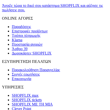
Άνοιξε τώρα το δικό σου κατάστημα SHOPFLIX και αύξησε τις
πωλήσεις σου.
ONLINE ΑΓΟΡΕΣ
Παραδόσεις
Επιστροφές προϊόντων
Τρόποι πληρωμής
Klarna
Προστασία αγορών
Άρθρο 39
Δωροκάρτες SHOPFLIX
ΕΞΥΠΗΡΕΤΗΣΗ ΠΕΛΑΤΩΝ
Παρακολούθηση Παραγγελίας
Συχνές ερωτήσεις
Επικοινωνία
ΥΠΗΡΕΣΙΕΣ
SHOPFLIX max
SHOPFLIX tickets
SHOPFLIX ΜΕ ΤΗ ΜΙΑ
Clever Point