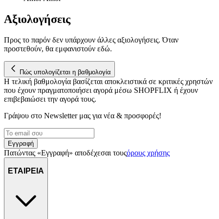
μας επεξεργαζόμαστε προσωπικά σας δεδομένα, π.χ. τη
Αξιολογήσεις
διεύθυνση IP σας, χρησιμοποιώντας τεχνολογία όπως cookies
για να αποθηκεύουμε και να έχουμε πρόσβαση σε πληροφορίες
στη συσκευή σας, με σκοπό την προβολή εξατομικευμένων
Προς το παρόν δεν υπάρχουν άλλες αξιολογήσεις. Όταν
διαφημίσεων και περιεχομένου, τις μετρήσεις σχετικά με
προστεθούν, θα εμφανιστούν εδώ.
διαφημίσεις και περιεχόμενο, την καλύτερη εικόνα του κοινού
μας και την ανάπτυξη προϊόντων. Επίσης, κοινοποιούμε
Πώς υπολογίζεται η βαθμολογία
πληροφορίες σχετικά με την από μέρους σας χρήση της
Η τελική βαθμολογία βασίζεται αποκλειστικά σε κριτικές χρηστών
τοποθεσίας μας στους συνεργάτες μέσων κοινωνικής
που έχουν πραγματοποιήσει αγορά μέσω SHOPFLIX ή έχουν
δικτύωσης, διαφημίσεων και ανάλυσης.
επιβεβαιώσει την αγορά τους.
Γράψου στο Νewsletter μας για νέα & προσφορές!
Εγγραφή
Πατώντας «Εγγραφή» αποδέχεσαι τους
όρους χρήσης
ΕΤΑΙΡΕΙΑ